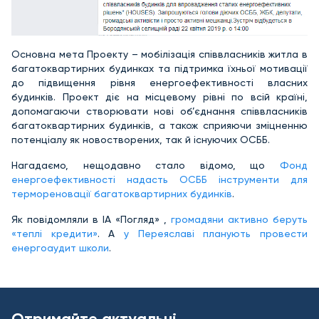
Основна мета Проекту – мобілізація співвласників житла в
багатоквартирних будинках та підтримка їхньої мотивації
до підвищення рівня енергоефективності власних
будинків. Проект діє на місцевому рівні по всій країні,
допомагаючи створювати нові об’єднання співвласників
багатоквартирних будинків, а також сприяючи зміцненню
потенціалу як новостворених, так й існуючих ОСББ.
Нагадаємо, нещодавно стало відомо, що
Фонд
енергоефективності надасть ОСББ інструменти для
термореновації багатоквартирних будинків
.
Як повідомляли в ІА «Погляд» ,
громадяни активно беруть
«теплі кредити»
. А
у Переяславі планують провести
енергоаудит школи
.
Отримайте актуальні