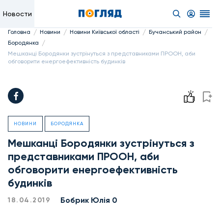
Новости
/
/
/
/
Головна
Новини
Новини Київської області
Бучанський район
/
Бородянка
Мешканці Бородянки зустрінуться з представниками ПРООН, аби
обговорити енергоефективність будинків
НОВИНИ
БОРОДЯНКА
Мешканці Бородянки зустрінуться з
представниками ПРООН, аби
обговорити енергоефективність
будинків
Бобрик Юлія 0
18.04.2019