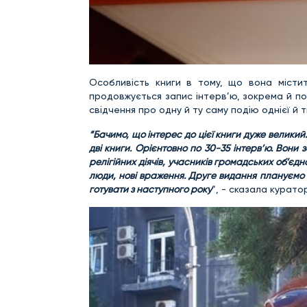
Особливість книги в тому, що вона містит
продовжується запис інтерв’ю, зокрема й по
свідчення про одну й ту саму подію однієї й т
“Бачимо, що інтерес до цієї книги дуже великий.
дві книги. Орієнтовно по 30-35 інтерв’ю. Вони 
релігійних діячів, учасників громадських об’єдн
люди, нові враження. Друге видання плануємо в
готувати з наступного року
”, - сказала курат