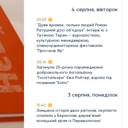
4 серпня, вівторок
09:59
"Дуже вражає, скільки людей Роман
Ратушний досі об'єднує". Інтерв’ю з
Тетяною Терен – журналісткою,
культурною менеджеркою,
співкоординаторкою фестивалю
"Протасів Яр"
08:14
Загинула 25-річна парамедикиня
добровольчого батальйону
"Госпітальєри" Єва Ройтер, відома під
позивним "Еліпс"
3 серпня, понеділок
15:40
Знищена історія двох регіонів: окупанти
спалили у Бериславі дерев'яний
козацький храм із Переволочної