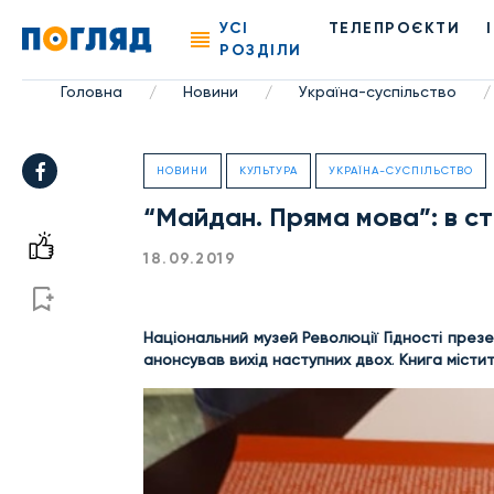
УСІ
ТЕЛЕПРОЄКТИ
РОЗДІЛИ
Головна
Новини
Україна-суспільство
/
/
/
НОВИНИ
КУЛЬТУРА
УКРАЇНА-СУСПІЛЬСТВО
“Майдан. Пряма мова”: в ст
18.09.2019
Національний музей Революції Гідності презе
анонсував вихід наступних двох
.
Книга містить