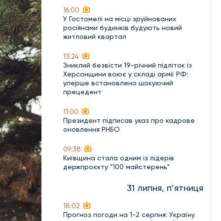
16:00
У Гостомелі на місці зруйнованих
росіянами будинків будують новий
житловий квартал
13:24
Зниклий безвісти 19-річний підліток із
Херсонщини воює у складі армії РФ:
уперше встановлено шокуючий
прецедент
11:00
Президент підписав указ про кадрове
оновлення РНБО
09:38
Київщина стала одним із лідерів
держпроєкту "100 майстерень"
31 липня, п’ятниця
18:02
Прогноз погоди на 1-2 серпня: Україну