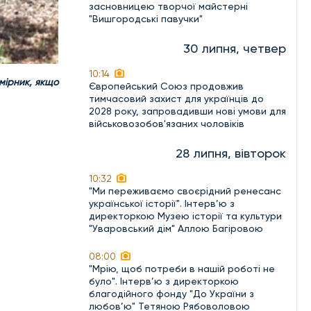
засновницею творчої майстерні
"Вишгородські павучки"
30 липня, четвер
10:14
мірник, якщо
Європейський Союз продовжив
тимчасовий захист для українців до
2028 року, запровадивши нові умови для
військовозобов'язаних чоловіків
28 липня, вівторок
10:32
"Ми переживаємо своєрідний ренесанс
української історії". Інтерв’ю з
директоркою Музею історії та культури
"Уваровський дім" Аллою Багіровою
08:00
"Мрію, щоб потреби в нашій роботі не
було". Інтерв’ю з директоркою
благодійного фонду "До України з
любов’ю" Тетяною Рябоволовою