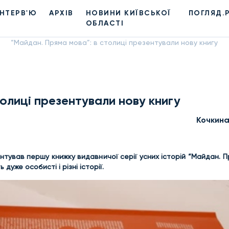
ІНТЕРВ'Ю
АРХІВ
НОВИНИ КИЇВСЬКОЇ
ПОГЛЯД.
ОБЛАСТІ
“Майдан. Пряма мова”: в столиці презентували нову книгу
олиці презентували нову книгу
Кочкин
нтував першу книжку видавничої серії усних історій “Майдан. П
 дуже особисті і різні історії.