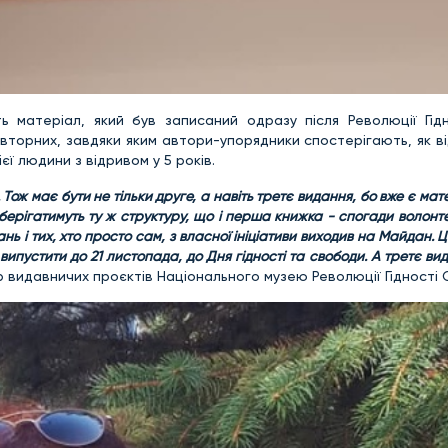
ь матеріал, який був записаний одразу після Революції Гідн
вторних, завдяки яким автори-упорядники спостерігають, як в
ієї людини з відривом у 5 років.
 Тож має бути не тільки друге, а навіть третє видання, бо вже є ма
зберігатимуть ту ж структуру, що і перша книжка - спогади волонте
ань і тих, хто просто сам, з власної ініціативи виходив на Майдан. Ц
ипустити до 21 листопада, до Дня гідності та свободи. А третє ви
ор видавничих проєктів Національного музею Революції Гідності 