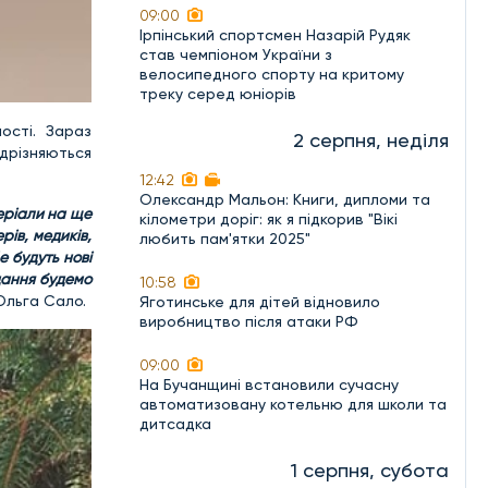
09:00
Ірпінський спортсмен Назарій Рудяк
став чемпіоном України з
велосипедного спорту на критому
треку серед юніорів
ості. Зараз
2 серпня, неділя
ідрізняються
12:42
Олександр Мальон: Книги, дипломи та
теріали на ще
кілометри доріг: як я підкорив "Вікі
рів, медиків,
любить пам'ятки 2025"
е будуть нові
дання будемо
10:58
Ольга Сало.
Яготинське для дітей відновило
виробництво після атаки РФ
09:00
На Бучанщині встановили сучасну
автоматизовану котельню для школи та
дитсадка
1 серпня, субота