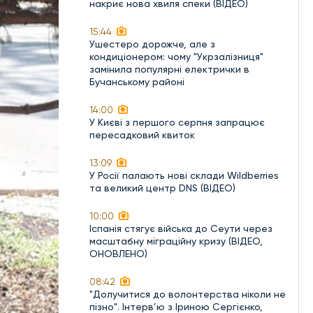
накриє нова хвиля спеки (ВІДЕО)
15:44
Ушестеро дорожче, але з
кондиціонером: чому "Укрзалізниця"
замінила популярні електрички в
Бучанському районі
14:00
У Києві з першого серпня запрацює
пересадковий квиток
13:09
У Росії палають нові склади Wildberries
та великий центр DNS (ВІДЕО)
10:00
Іспанія стягує війська до Сеути через
масштабну міграційну кризу (ВІДЕО,
ОНОВЛЕНО)
08:42
"Долучитися до волонтерства ніколи не
пізно". Інтерв’ю з Іриною Сергієнко,