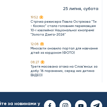
25 липня, субота
19:52
Стрічка режисера Павла Острікова "Ти
- Космос" стала головним переможцем
10-ї ювілейної Національної кінопремії
"Золота Дзиґа-2026"
12:08
Міносвіти оновило портал для навчання
дітей за кордоном (ФОТО)
08:27
Третя масована атака на Слов'янськ за
добу: 16 поранених, серед них дитина
(ВІДЕО)
йте за новинами у