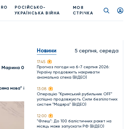
PRO
РОСІЙСЬКО-
МОЯ
УКРАЇНСЬКА ВІЙНА
СТРІЧКА
Новини
5 серпня, середа
17:45
Прогноз погоди на 6-7 серпня 2026:
а Марина 0
Україну продовжить накривати
аномальна спека (ВІДЕО)
ряма мова” і
13:08
Операцію "Кримський рубильник OFF"
успішно продовжують Сили безпілотних
систем "Мадяра" (ВІДЕО)
12:00
"Флеш": До 100 балістичних ракет на
місяць може запускати РФ (ВІДЕО)