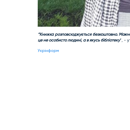
“Книжка розповсюджується безкоштовно. Можна 
це не особисто людині, а в якусь бібліотеку
”, -
Укрінформ