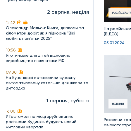
2 серпня, неділя
РОСІЙСЬКО-У
12:42
Олександр Мальон: Книги, дипломи та
На російсько
кілометри доріг: як я підкорив "Вікі
(ВІДЕО)
любить пам'ятки 2025"
05.01.2024
10:58
Яготинське для дітей відновило
виробництво після атаки РФ
09:00
На Бучанщині встановили сучасну
автоматизовану котельню для школи та
дитсадка
1 серпня, субота
НОВИНИ
16:00
У Гостомелі на місці зруйнованих
Роковини тра
росіянами будинків будують новий
авіакатастро
житловий квартал