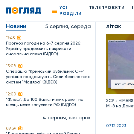
УСІ
ТЕЛЕПРОЄКТИ
РОЗДІЛИ
Новини
літак
5 серпня, середа
17:45
Прогноз погоди на 6-7 серпня 2026:
Україну продовжить накривати
аномальна спека (ВІДЕО)
13:08
Операцію "Кримський рубильник OFF"
успішно продовжують Сили безпілотних
систем "Мадяра" (ВІДЕО)
РОСІЙСЬКО-У
12:00
"Флеш": До 100 балістичних ракет на
ЗСУ з HIMARS
місяць може запускати РФ (ВІДЕО)
МІ-8 на Доне
4 серпня, вівторок
07.12.2023
09:59
"Дуже вражає, скільки людей Роман