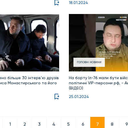
18.01.2024
ГОЛОВНІ НОВИНИ
ено більше 30 інтерв’ю друзів
На борту Іл-76 мали бути вій
иса Монастирського та його
політичні VIP-персони рф, - 
(ВІДЕО)
25.01.2024
1
2
3
4
5
6
7
8
9