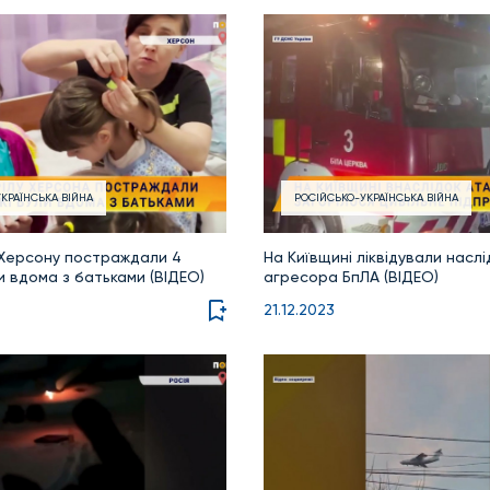
КРАЇНСЬКА ВІЙНА
РОСІЙСЬКО-УКРАЇНСЬКА ВІЙНА
 Херсону постраждали 4
На Київщині ліквідували насл
ли вдома з батьками (ВІДЕО)
агресора БпЛА (ВІДЕО)
21.12.2023