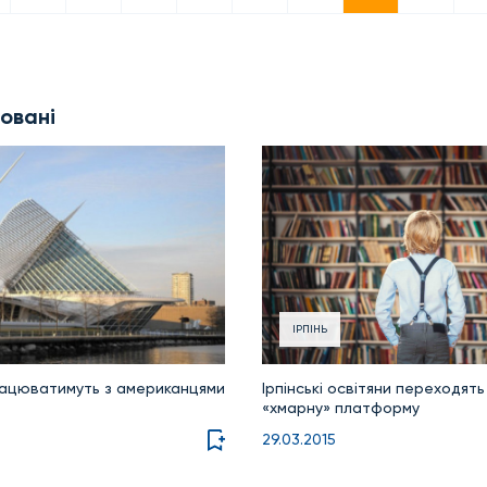
овані
ІРПІНЬ
працюватимуть з американцями
Ірпінські освітяни переходят
«хмарну» платформу
29.03.2015