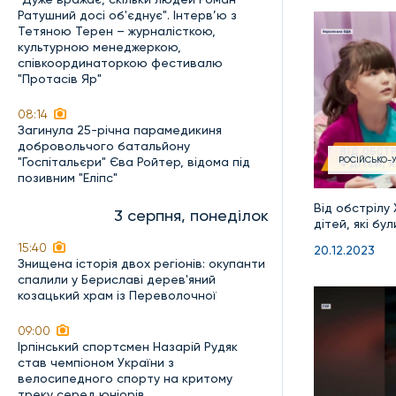
Ратушний досі об'єднує". Інтерв’ю з
Тетяною Терен – журналісткою,
культурною менеджеркою,
співкоординаторкою фестивалю
"Протасів Яр"
08:14
Загинула 25-річна парамедикиня
добровольчого батальйону
"Госпітальєри" Єва Ройтер, відома під
РОСІЙСЬКО-У
позивним "Еліпс"
Від обстрілу
3 серпня, понеділок
дітей, які бу
15:40
20.12.2023
Знищена історія двох регіонів: окупанти
спалили у Бериславі дерев'яний
козацький храм із Переволочної
09:00
Ірпінський спортсмен Назарій Рудяк
став чемпіоном України з
велосипедного спорту на критому
треку серед юніорів