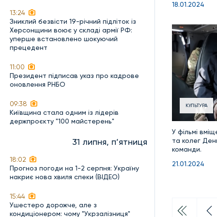
18.01.2024
13:24
Зниклий безвісти 19-річний підліток із
Херсонщини воює у складі армії РФ:
уперше встановлено шокуючий
прецедент
11:00
Президент підписав указ про кадрове
оновлення РНБО
09:38
КУЛЬТУРА
Київщина стала одним із лідерів
держпроєкту "100 майстерень"
У фільмі вміщ
та колег Ден
31 липня, п’ятниця
команди.
18:02
21.01.2024
Прогноз погоди на 1-2 серпня: Україну
накриє нова хвиля спеки (ВІДЕО)
15:44
Ушестеро дорожче, але з
кондиціонером: чому "Укрзалізниця"