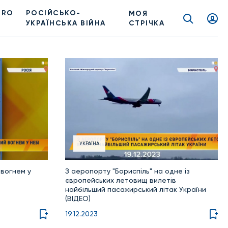
PRO
РОСІЙСЬКО-
МОЯ
УКРАЇНСЬКА ВІЙНА
СТРІЧКА
УКРАЇНА
 вогнем у
З аеропорту "Бориспіль" на одне із
європейських летовищ вилетів
найбільший пасажирський літак України
(ВІДЕО)
19.12.2023