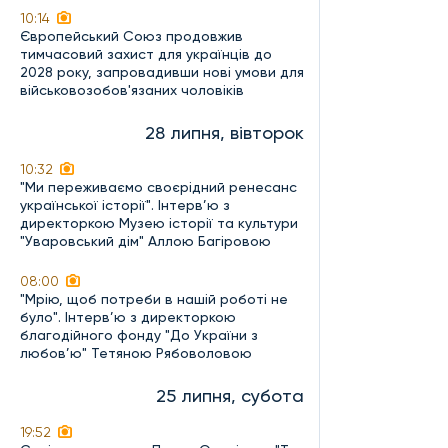
10:14
Європейський Союз продовжив
тимчасовий захист для українців до
2028 року, запровадивши нові умови для
військовозобов'язаних чоловіків
28 липня, вівторок
10:32
"Ми переживаємо своєрідний ренесанс
української історії". Інтерв’ю з
директоркою Музею історії та культури
"Уваровський дім" Аллою Багіровою
08:00
"Мрію, щоб потреби в нашій роботі не
було". Інтерв’ю з директоркою
благодійного фонду "До України з
любов’ю" Тетяною Рябоволовою
25 липня, субота
19:52