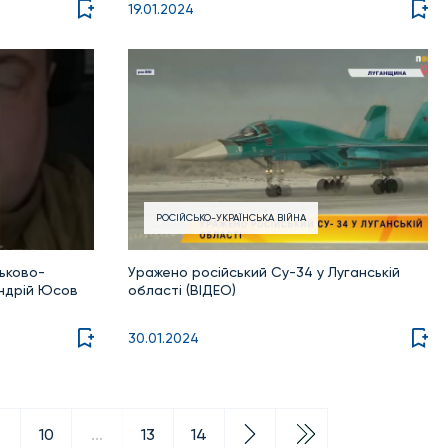
19.01.2024
РОСІЙСЬКО-УКРАЇНСЬКА ВІЙНА
ськово-
Уражено російський Су-34 у Луганській
Андрій Юсов
області (ВІДЕО)
30.01.2024
10
...
13
14