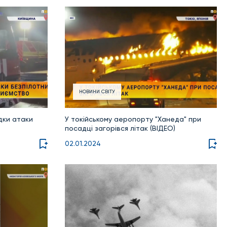
НОВИНИ СВІТУ
ідки атаки
У токійському аеропорту "Ханеда" при
посадці загорівся літак (ВІДЕО)
02.01.2024