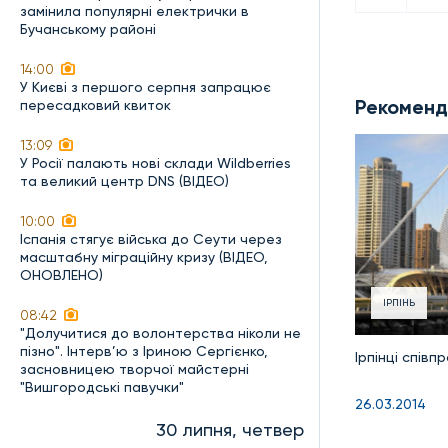
замінила популярні електрички в
Бучанському районі
14:00
У Києві з першого серпня запрацює
Рекоменд
пересадковий квиток
13:09
У Росії палають нові склади Wildberries
та великий центр DNS (ВІДЕО)
10:00
Іспанія стягує війська до Сеути через
масштабну міграційну кризу (ВІДЕО,
ОНОВЛЕНО)
ІРПІНЬ
08:42
"Долучитися до волонтерства ніколи не
пізно". Інтерв’ю з Іриною Сергієнко,
Ірпінці спів
засновницею творчої майстерні
"Вишгородські павучки"
26.03.2014
30 липня, четвер