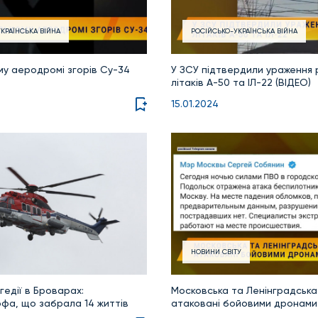
КРАЇНСЬКА ВІЙНА
РОСІЙСЬКО-УКРАЇНСЬКА ВІЙНА
му аеродромі згорів Су-34
У ЗСУ підтвердили ураження 
літаків А-50 та ІЛ-22 (ВІДЕО)
15.01.2024
НОВИНИ СВІТУ
гедії в Броварах:
Московська та Ленінградська
фа, що забрала 14 життів
атаковані бойовими дронами 