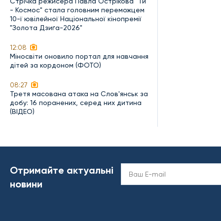
Стрічка режисера Павла Острікова "Ти
- Космос" стала головним переможцем
10-ї ювілейної Національної кінопремії
"Золота Дзиґа-2026"
12:08
Міносвіти оновило портал для навчання
дітей за кордоном (ФОТО)
08:27
Третя масована атака на Слов'янськ за
добу: 16 поранених, серед них дитина
(ВІДЕО)
Отримайте актуальні
новини