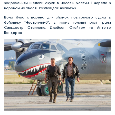
зображенням щелепи акули в носовій частині і черепа з
вороном на хвості. Розповідає Avianews.
Вона була створена для зйомок повітряного судна в
бойовику "Нестримні-3", в якому головні ролі грали
Сильвестр Сталлоне, Джейсон Стейтем та Антоніо
Бандерас.