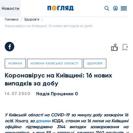
Новости
/
/
Головна
Здоров'я
Коронавірус на Київщині: 16 нових випадків за добу
НОВИНИ
НОВИНИ КИЇВСЬКОЇ ОБЛАСТІ
ЗДОРОВ'Я
Коронавірус на Київщині: 16 нових
випадків за добу
Надiя Проценко 0
16.07.2020
У Київській області на COVID-19 за минулу добу захворіли 16
осіб. Усього, за
даними
КОДА, станом на 16 липня на Київщині
офіційно підтверджено 3144 випадки захворювання на
коронавірус, з яких 59 – летальні, одужало 2140 пацієнтів, у