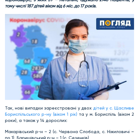
тому числі 187 дітей віком від 6 міс. до 17 років.
Так, нові випадки зареєстровані у двох
дітей у с. Щасливе
Бориспільського р-ну (віком 1 рік)
та у м. Бориспіль (віком 2
роки), а також у 14 дорослих:
Макарівський р-н – 2 (с. Червона Слобода, с. Ніжиловичі –
по 1), Баришівський р-н – 1 (с. Сезенків),