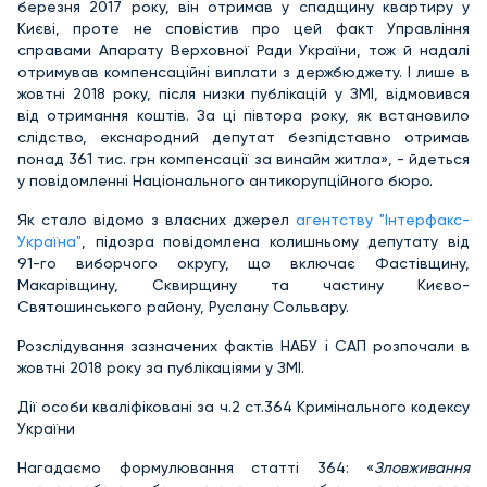
березня 2017 року, він отримав у спадщину квартиру у
Києві, проте не сповістив про цей факт Управління
справами Апарату Верховної Ради України, тож й надалі
отримував компенсаційні виплати з держбюджету. І лише в
жовтні 2018 року, після низки публікацій у ЗМІ, відмовився
від отримання коштів. За ці півтора року, як встановило
слідство, екснародний депутат безпідставно отримав
понад 361 тис. грн компенсації за винайм житла», - йдеться
у повідомленні Національного антикорупційного бюро.
Як стало відомо з власних джерел
агентству "Інтерфакс-
Україна"
, підозра повідомлена колишньому депутату від
91-го виборчого округу, що включає Фастівщину,
Макарівщину, Сквирщину та частину Києво-
Святошинського району, Руслану Сольвару.
Розслідування зазначених фактів НАБУ і САП розпочали в
жовтні 2018 року за публікаціями у ЗМІ.
Дії особи кваліфіковані за ч.2 ст.364 Кримінального кодексу
України
Нагадаємо формулювання статті 364: «
Зловживання