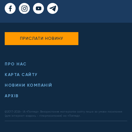
ПРИСЛАТИ НОВИНУ
ПРО НАС
КАРТА САЙТУ
НОВИНИ КОМПАНІЙ
АРХІВ
@2017-
2026
- ІА «Погляд». Використання матеріалів сайту лише за умови посилання
(для інтернет-видань - гіперпосилання) на «Погляд».