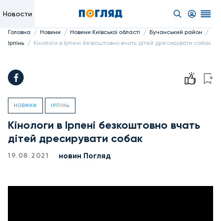
Новости
/
/
/
/
Головна
Новини
Новини Київської області
Бучанський район
/
Ірпінь
Кінологи в Ірпені безкоштовно вчать дітей дресирувати собак
НОВИНИ
ІРПІНЬ
Кінологи в Ірпені безкоштовно вчать
дітей дресирувати собак
новин Погляд
19.08.2021