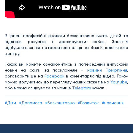
В Ірпені професійні кінологи безкоштовно вчать дітей та
підлітків розуміти і дресирувати собак. Заняття
відбуваються під патронатом поліції на базі Кінологічного
центру.
Також ви можете ознайомитись з попередніми випусками
новин на сайті за посиланням –
новини Приірпіння
,
обговорити це на
Facebook
в коментарях під відео. Також
можна долучитись до перегляду наших сюжетів на
Youtube
,
або можна слідкувати за нами в
Telegram
канал.
#Діти
#Допомога
#Безкоштовно
#Розвиток
#навчання