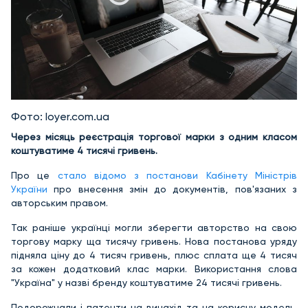
Фото: loyer.com.ua
Через місяць реєстрація торгової марки з одним класом
коштуватиме 4 тисячі гривень.
Про це
стало відомо з постанови Кабінету Міністрів
України
про внесення змін до документів, пов'язаних з
авторським правом.
Так раніше українці могли зберегти авторство на свою
торгову марку ща тисячу гривень. Нова постанова уряду
підняла ціну до 4 тисяч гривень, плюс сплата ще 4 тисяч
за кожен додатковий клас марки. Використання слова
"Україна" у назві бренду коштуватиме 24 тисячі гривень.
Подорожчали і патенти на винахід та на корисну модель.