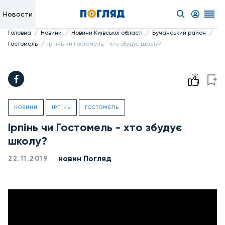
Новости
/
/
/
/
Головна
Новини
Новини Київської області
Бучанський район
/
Гостомель
Ірпінь чи Гостомель - хто збудує школу?
НОВИНИ
ІРПІНЬ
ГОСТОМЕЛЬ
Ірпінь чи Гостомель - хто збудує
школу?
новин Погляд
22.11.2019