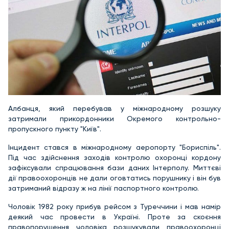
Албанця, який перебував у міжнародному розшуку
затримали прикордонники Окремого контрольно-
пропускного пункту "Київ".
Інцидент стався в міжнародному аеропорту "Бориспіль".
Під час здійснення заходів контролю охоронці кордону
зафіксували спрацювання бази даних Інтерполу. Миттєві
дії правоохоронців не дали оговтатись порушнику і він був
затриманий відразу ж на лінії паспортного контролю.
Чоловік 1982 року прибув рейсом з Туреччини і мав намір
деякий час провести в Україні. Проте за скоєння
правопорушення чоловіка розшукували правоохоронці