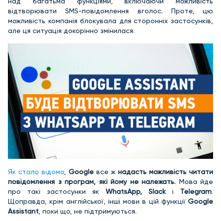
над багатьма функціями, включаючи можливість
відтворювати SMS-повідомлення вголос. Проте, цю
можливість компанія блокувала для сторонніх застосунків,
але ця ситуація докорінно змінилася.
Як стало відомо
,
Google
все ж
надасть можливість читати
повідомлення з програм, які йому не належать.
Мова йде
про такі застосунки як
WhatsApp, Slack
і
Telegram
.
Щоправда, крім англійської, інші мови в цій функції
Google
Assistant
, поки що, не підтримуються.