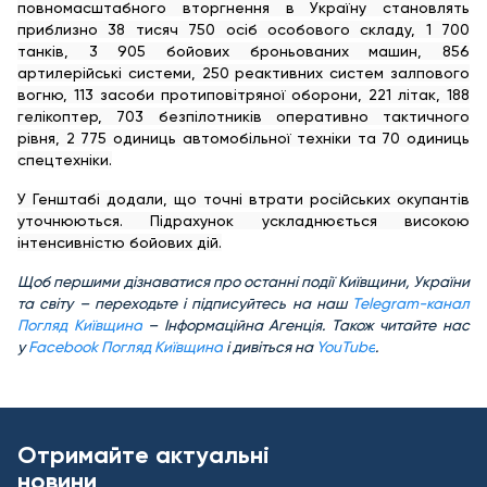
повномасштабного вторгнення в Україну становлять
приблизно 38 тисяч 750 осіб особового складу, 1 700
танків, 3 905 бойових броньованих машин, 856
артилерійські системи, 250 реактивних систем залпового
вогню, 113 засоби протиповітряної оборони, 221 літак, 188
гелікоптер, 703 безпілотників оперативно тактичного
рівня, 2 775 одиниць автомобільної техніки та 70 одиниць
спецтехніки.
У Генштабі додали, що точні втрати російських окупантів
уточнюються. Підрахунок ускладнюється високою
інтенсивністю бойових дій.
Щоб першими дізнаватися про останні події Київщини, України
та світу – переходьте і підписуйтесь на наш
Telegram-канал
Погляд Київщина
– Інформаційна Агенція. Також читайте нас
у
Facebook Погляд Київщина
і дивіться на
YouTube
.
Отримайте актуальні
новини