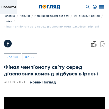
Новости
/
/
/
/
Головна
Новини
Новини Київської області
Бучанський район
/
Ірпінь
Фінал чемпіонату світу серед діаспорних команд відбувся в Ірпені
НОВИНИ
ІРПІНЬ
Фінал чемпіонату світу серед
діаспорних команд відбувся в Ірпені
новин Погляд
30.08.2021