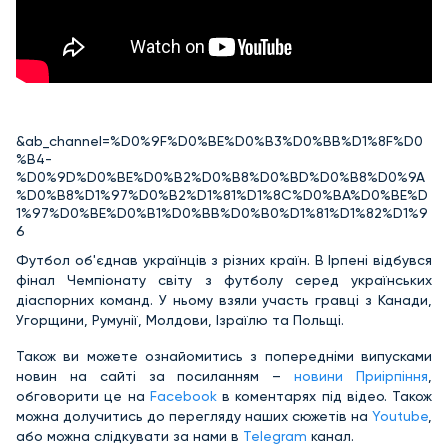
&ab_channel=%D0%9F%D0%BE%D0%B3%D0%BB%D1%8F%D0
%B4-
%D0%9D%D0%BE%D0%B2%D0%B8%D0%BD%D0%B8%D0%9A
%D0%B8%D1%97%D0%B2%D1%81%D1%8C%D0%BA%D0%BE%D
1%97%D0%BE%D0%B1%D0%BB%D0%B0%D1%81%D1%82%D1%9
6
Футбол об'єднав українців з різних країн. В Ірпені відбувся
фінал Чемпіонату світу з футболу серед українських
діаспорних команд. У ньому взяли участь гравці з Канади,
Угорщини, Румунії, Молдови, Ізраїлю та Польщі.
Також ви можете ознайомитись з попередніми випусками
новин на сайті за посиланням –
новини Приірпіння
,
обговорити це на
Facebook
в коментарях під відео. Також
можна долучитись до перегляду наших сюжетів на
Youtube
,
або можна слідкувати за нами в
Telegram
канал.