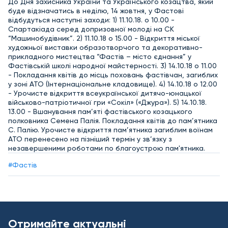
До Дня захисника України та Українського козацтва, який
буде відзначатись в неділю, 14 жовтня, у Фастові
відбудуться наступні заходи: 1) 11.10.18. о 10.00 -
Спартакіада серед допризовної молоді на СК
“Машинобудівник”. 2) 11.10.18 о 15.00 - Відкриття міської
художньої виставки образотворчого та декоративно-
прикладного мистецтва “Фастів – місто єднання” у
Фастівській школі народної майстерності. 3) 14.10.18 о 11.00
- Покладання квітів до місць поховань фастівчан, загиблих
у зоні АТО (Інтернаціональне кладовище). 4) 14.10.18 о 12.00
- Урочисте відкриття всеукраїнської дитячо-юнацької
військово-патріотичної гри «Сокіл» («Джура»). 5) 14.10.18.
13.00 - Вшанування пам’яті фастівського козацького
полковника Семена Палія. Покладання квітів до пам’ятника
С. Палію. Урочисте відкриття пам’ятника загиблим воїнам
АТО перенесено на пізніший термін у зв’язку з
незавершеними роботами по благоустрою пам'ятника.
#Фастів
Отримайте актуальні