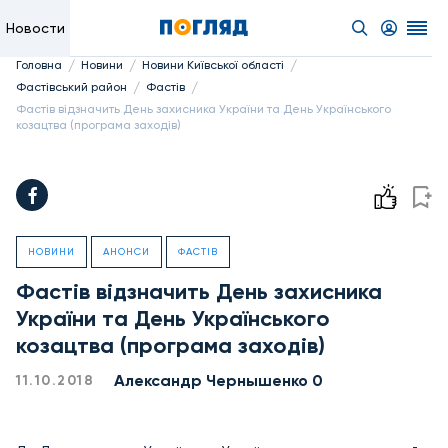
Новости
/
/
/
Головна
Новини
Новини Київської області
/
/
Фастівський район
Фастів
Фастів відзначить День захисника України та День Українського
козацтва (програма заходів)
НОВИНИ
АНОНСИ
ФАСТІВ
Фастів відзначить День захисника
України та День Українського
козацтва (програма заходів)
Александр Чернышенко 0
11.10.2018