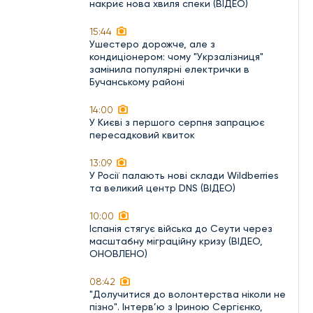
накриє нова хвиля спеки (ВІДЕО)
15:44
Ушестеро дорожче, але з
кондиціонером: чому "Укрзалізниця"
замінила популярні електрички в
Бучанському районі
14:00
У Києві з першого серпня запрацює
пересадковий квиток
13:09
У Росії палають нові склади Wildberries
та великий центр DNS (ВІДЕО)
10:00
Іспанія стягує війська до Сеути через
масштабну міграційну кризу (ВІДЕО,
ОНОВЛЕНО)
08:42
"Долучитися до волонтерства ніколи не
пізно". Інтерв’ю з Іриною Сергієнко,