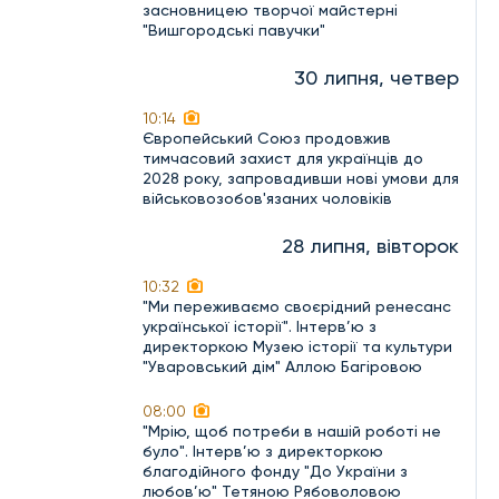
засновницею творчої майстерні
"Вишгородські павучки"
30 липня, четвер
10:14
Європейський Союз продовжив
тимчасовий захист для українців до
2028 року, запровадивши нові умови для
військовозобов'язаних чоловіків
28 липня, вівторок
10:32
"Ми переживаємо своєрідний ренесанс
української історії". Інтерв’ю з
директоркою Музею історії та культури
"Уваровський дім" Аллою Багіровою
08:00
"Мрію, щоб потреби в нашій роботі не
було". Інтерв’ю з директоркою
благодійного фонду "До України з
любов’ю" Тетяною Рябоволовою