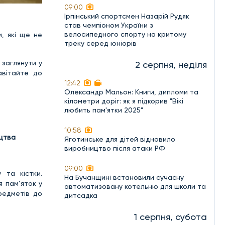
09:00
Ірпінський спортсмен Назарій Рудяк
став чемпіоном України з
велосипедного спорту на критому
, які ще не
треку серед юніорів
заглянути у
2 серпня, неділя
авітайте до
12:42
Олександр Мальон: Книги, дипломи та
кілометри доріг: як я підкорив "Вікі
любить пам'ятки 2025"
10:58
ецтва
Яготинське для дітей відновило
виробництво після атаки РФ
09:00
 та кістки.
На Бучанщині встановили сучасну
я пам’яток у
автоматизовану котельню для школи та
редметів до
дитсадка
1 серпня, субота