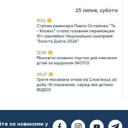
25 липня, субота
19:52
Стрічка режисера Павла Острікова "Ти
- Космос" стала головним переможцем
10-ї ювілейної Національної кінопремії
"Золота Дзиґа-2026"
12:08
Міносвіти оновило портал для навчання
дітей за кордоном (ФОТО)
08:27
Третя масована атака на Слов'янськ за
добу: 16 поранених, серед них дитина
(ВІДЕО)
йте за новинами у