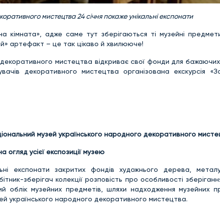
оративного мистецтва 24 січня покаже унікальні експонати
 кімната», адже саме тут зберігаються ті музейні предмети
ий» артефакт – це так цікаво й хвилююче!
 декоративного мистецтва відкриває свої фонди для бажаючих 
увачів декоративного мистецтва організована екскурсія «З
, Національний музей українського народного декоративного мист
на огляд усієї експозиції музею
ьні експонати закритих фондів художнього дерева, металу
обітник-зберігач колекції розповість про особливості зберіганн
й облік музейних предметів, шляхи надходження музейних п
ей українського народного декоративного мистецтва.