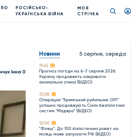
PRO
РОСІЙСЬКО-
МОЯ
УКРАЇНСЬКА ВІЙНА
СТРІЧКА
Новини
5 серпня, середа
17:45
Прогноз погоди на 6-7 серпня 2026:
нчук Інна 0
Україну продовжить накривати
аномальна спека (ВІДЕО)
13:08
Операцію "Кримський рубильник OFF"
успішно продовжують Сили безпілотних
систем "Мадяра" (ВІДЕО)
12:00
"Флеш": До 100 балістичних ракет на
місяць може запускати РФ (ВІДЕО)