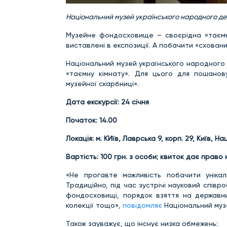
Національний музей українського народного дек
Музейне фондосховище – своєрідна «таємна
виставлені в експозиції. А побачити «схован
Національний музей українського народного
«таємну кімнату». Для цього для пошанов
музейної скарбниці».
Дата екскурсії: 24 січня
Початок: 14.00
Локація:
м. КИїв, Лаврська 9, корп. 29, Київ
Вартість: 100 грн. з особи
; квиток дає право 
«Не проґавте можливість побачити унікал
Традиційно, під час зустрічі науковий співр
фондосховищі, порядок взяття на державни
колекції тощо»,
повідомляє
Національний муз
Також зауважує, що інснує низка обмежень: