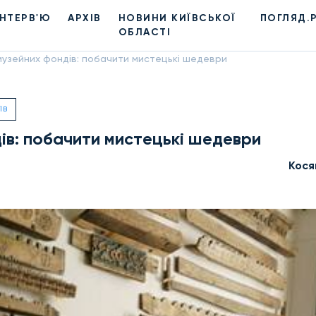
ІНТЕРВ'Ю
АРХІВ
НОВИНИ КИЇВСЬКОЇ
ПОГЛЯД.
ОБЛАСТІ
 музейних фондів: побачити мистецькі шедеври
ЇВ
дів: побачити мистецькі шедеври
Кося