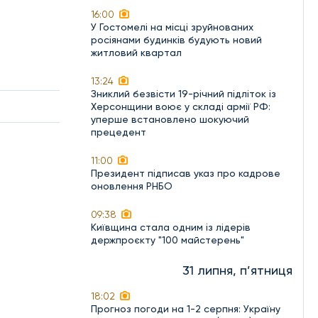
16:00
У Гостомелі на місці зруйнованих
росіянами будинків будують новий
житловий квартал
13:24
Зниклий безвісти 19-річний підліток із
Херсонщини воює у складі армії РФ:
уперше встановлено шокуючий
прецедент
11:00
Президент підписав указ про кадрове
оновлення РНБО
09:38
Київщина стала одним із лідерів
держпроєкту "100 майстерень"
31 липня, п’ятниця
18:02
Прогноз погоди на 1-2 серпня: Україну