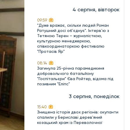
4 серпня, вівторок
09:59
"Дуже вражає, скільки людей Роман
Ратушний досі об'єднує". Інтерв’ю з
Тетяною Терен – журналісткою,
культурною менеджеркою,
співкоординаторкою фестивалю
"Протасів Яр"
08:14
Загинула 25-річна парамедикиня
добровольчого батальйону
"Госпітальєри" Єва Ройтер, відома під
позивним "Еліпс"
3 серпня, понеділок
15:40
Знищена історія двох регіонів: окупанти
спалили у Бериславі дерев'яний
козацький храм із Переволочної