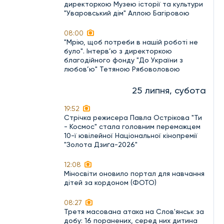
директоркою Музею історії та культури
"Уваровський дім" Аллою Багіровою
08:00
"Мрію, щоб потреби в нашій роботі не
було". Інтерв’ю з директоркою
благодійного фонду "До України з
любов’ю" Тетяною Рябоволовою
25 липня, субота
19:52
Стрічка режисера Павла Острікова "Ти
- Космос" стала головним переможцем
10-ї ювілейної Національної кінопремії
"Золота Дзиґа-2026"
12:08
Міносвіти оновило портал для навчання
дітей за кордоном (ФОТО)
08:27
Третя масована атака на Слов'янськ за
добу: 16 поранених, серед них дитина