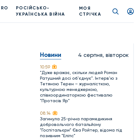
PRO
РОСІЙСЬКО-
МОЯ
УКРАЇНСЬКА ВІЙНА
СТРІЧКА
Новини
4 серпня, вівторок
10:59
"Дуже вражає, скільки людей Роман
Ратушний досі об'єднує". Інтерв’ю з
Тетяною Терен – журналісткою,
культурною менеджеркою,
співкоординаторкою фестивалю
"Протасів Яр"
08:14
Загинула 25-річна парамедикиня
добровольчого батальйону
"Госпітальєри" Єва Ройтер, відома під
позивним "Еліпс"