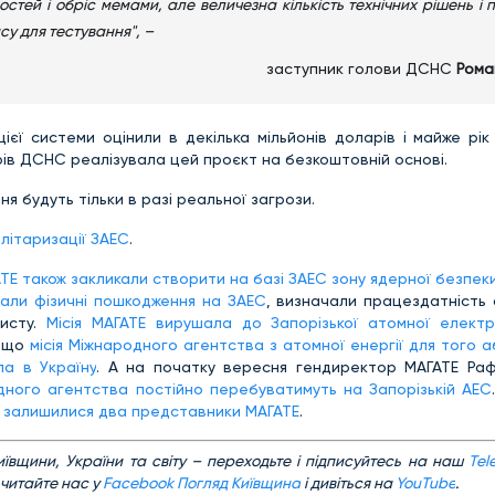
тей і обріс мемами, але величезна кількість технічних рішень і п
су для тестування", –
заступник голови ДСНС
Рома
єї системи оцінили в декілька мільйонів доларів і майже рік
рів ДСНС реалізувала цей проєкт на безкоштовній основі.
я будуть тільки в разі реальної загрози.
літаризації ЗАЕС
.
ТЕ також закликали створити на базі ЗАЕС зону ядерної безпеки
вали фізичні пошкодження на ЗАЕС
, визначали працездатність 
хисту.
Місія МАГАТЕ вирушала до Запорізької атомної електр
, що
місія Міжнародного агентства з атомної енергії для того а
ла в Україну
. А на початку вересня гендиректор МАГАТЕ Раф
ного агентства постійно перебуватимуть на Запорізькій АЕС
С залишилися два представники МАГАТЕ
.
ївщини, України та світу – переходьте і підписуйтесь на наш
Tel
 читайте нас у
Facebook Погляд Київщина
і дивіться на
YouTube
.