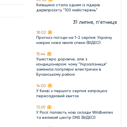
Київщина стала одним із лідерів
держпроєкту "100 майстерень"
31 липня, п’ятниця
18:02
Прогноз погоди на 1-2 серпня: Україну
накриє нова хвиля спеки (ВІДЕО)
15:44
Ушестеро дорожче, але з
кондиціонером: чому "Укрзалізниця"
замінила популярні електрички в
Бучанському районі
14:00
У Києві з першого серпня запрацює
пересадковий квиток
13:09
У Росії палають нові склади Wildberries
та великий центр DNS (ВІДЕО)