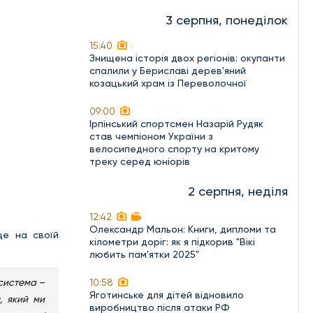
3 серпня, понеділок
15:40
Знищена історія двох регіонів: окупанти
спалили у Бериславі дерев'яний
козацький храм із Переволочної
09:00
Ірпінський спортсмен Назарій Рудяк
став чемпіоном України з
велосипедного спорту на критому
треку серед юніорів
2 серпня, неділя
12:42
Олександр Мальон: Книги, дипломи та
це на своїй
кілометри доріг: як я підкорив "Вікі
любить пам'ятки 2025"
 система –
10:58
Яготинське для дітей відновило
, який ми
виробництво після атаки РФ