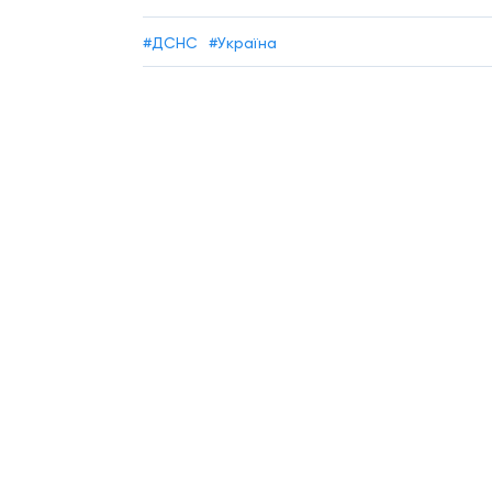
#ДСНС
#Україна