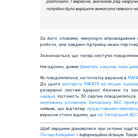
розпочали 7 вересня, викликав ряд незручнос
потрібно було вирішити вимагала певного ча
За його словами, минулоріч впровадження ці
роботи, але завдяки підтримці низки партне
Зазначається, що тепер наступні повідомленн
Нагадаємо, днями
Шмигаль озвучив план демі
Як повідомлялося,
на початку вересня в
МАГА
До цього
експерти МАГАТЕ на місцях оціню
резервної систем ядерної безпеки та за
червня
. Натомість 30 серпня повідомлялося
окуповану росіянами Запорізьку АЕС прибу
заявив, що відтепер
представники міжнарод
вересня стало відомо, що
н
а Запорізькій АЕ
Щоб першими дізнаватися про останні події Ки
Погляд Київщина
– Інформаційна Агенція. Також