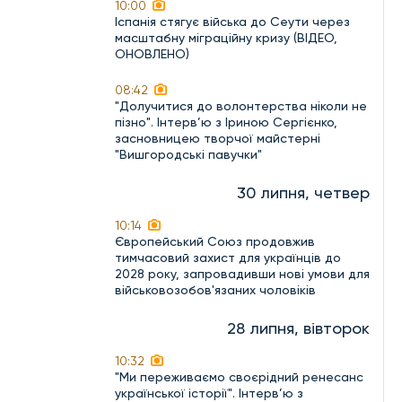
10:00
Іспанія стягує війська до Сеути через
масштабну міграційну кризу (ВІДЕО,
ОНОВЛЕНО)
08:42
"Долучитися до волонтерства ніколи не
пізно". Інтерв’ю з Іриною Сергієнко,
засновницею творчої майстерні
"Вишгородські павучки"
30 липня, четвер
10:14
Європейський Союз продовжив
тимчасовий захист для українців до
2028 року, запровадивши нові умови для
військовозобов'язаних чоловіків
28 липня, вівторок
10:32
"Ми переживаємо своєрідний ренесанс
української історії". Інтерв’ю з