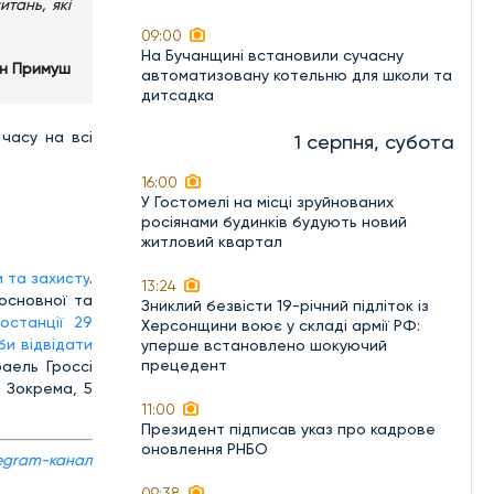
итань, які
09:00
На Бучанщині встановили сучасну
н Примуш
автоматизовану котельню для школи та
дитсадка
 часу на всі
1 серпня, субота
16:00
У Гостомелі на місці зруйнованих
росіянами будинків будують новий
житловий квартал
 та захисту
.
13:24
основної та
Зниклий безвісти 19-річний підліток із
останції 29
Херсонщини воює у складі армії РФ:
би відвідати
уперше встановлено шокуючий
прецедент
аель Гроссі
. Зокрема, 5
11:00
Президент підписав указ про кадрове
оновлення РНБО
egram-канал
09:38