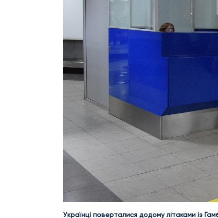
Українці поверталися додому літаками із
Гам