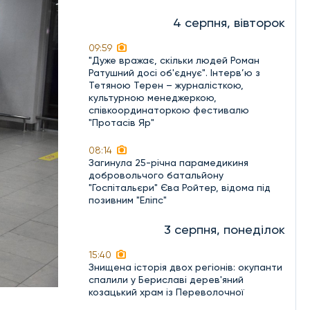
4 серпня, вівторок
09:59
"Дуже вражає, скільки людей Роман
Ратушний досі об'єднує". Інтерв’ю з
Тетяною Терен – журналісткою,
культурною менеджеркою,
співкоординаторкою фестивалю
"Протасів Яр"
08:14
Загинула 25-річна парамедикиня
добровольчого батальйону
"Госпітальєри" Єва Ройтер, відома під
позивним "Еліпс"
3 серпня, понеділок
15:40
Знищена історія двох регіонів: окупанти
спалили у Бериславі дерев'яний
козацький храм із Переволочної