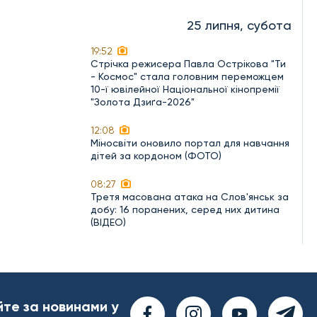
25 липня, субота
19:52
Стрічка режисера Павла Острікова "Ти
- Космос" стала головним переможцем
10-ї ювілейної Національної кінопремії
"Золота Дзиґа-2026"
12:08
Міносвіти оновило портал для навчання
дітей за кордоном (ФОТО)
08:27
Третя масована атака на Слов'янськ за
добу: 16 поранених, серед них дитина
(ВІДЕО)
йте за новинами у