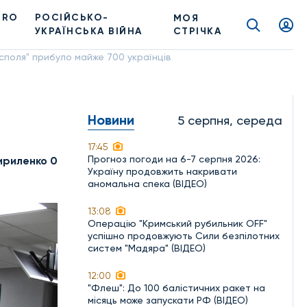
PRO
РОСІЙСЬКО-
МОЯ
УКРАЇНСЬКА ВІЙНА
СТРІЧКА
споля" прибуло майже 700 українців
Новини
5 серпня, середа
17:45
Прогноз погоди на 6-7 серпня 2026:
ириленко 0
Україну продовжить накривати
аномальна спека (ВІДЕО)
13:08
Операцію "Кримський рубильник OFF"
успішно продовжують Сили безпілотних
систем "Мадяра" (ВІДЕО)
12:00
"Флеш": До 100 балістичних ракет на
місяць може запускати РФ (ВІДЕО)