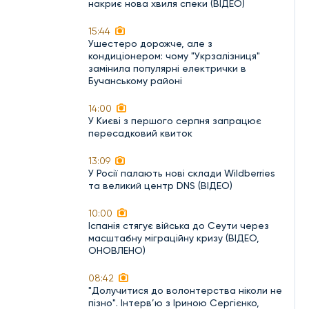
накриє нова хвиля спеки (ВІДЕО)
15:44
Ушестеро дорожче, але з
кондиціонером: чому "Укрзалізниця"
замінила популярні електрички в
Бучанському районі
14:00
У Києві з першого серпня запрацює
пересадковий квиток
13:09
У Росії палають нові склади Wildberries
та великий центр DNS (ВІДЕО)
10:00
Іспанія стягує війська до Сеути через
масштабну міграційну кризу (ВІДЕО,
ОНОВЛЕНО)
08:42
"Долучитися до волонтерства ніколи не
пізно". Інтерв’ю з Іриною Сергієнко,