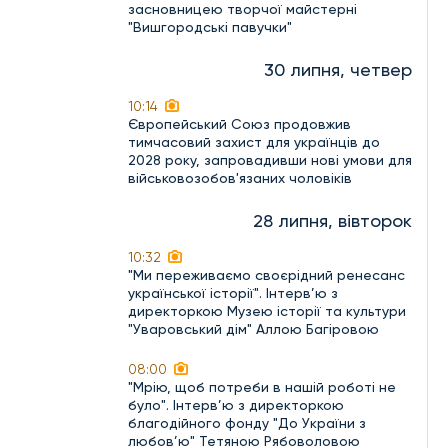
засновницею творчої майстерні
"Вишгородські павучки"
30 липня, четвер
10:14
Європейський Союз продовжив
тимчасовий захист для українців до
2028 року, запровадивши нові умови для
військовозобов'язаних чоловіків
28 липня, вівторок
10:32
"Ми переживаємо своєрідний ренесанс
української історії". Інтерв’ю з
директоркою Музею історії та культури
"Уваровський дім" Аллою Багіровою
08:00
"Мрію, щоб потреби в нашій роботі не
було". Інтерв’ю з директоркою
благодійного фонду "До України з
любов’ю" Тетяною Рябоволовою