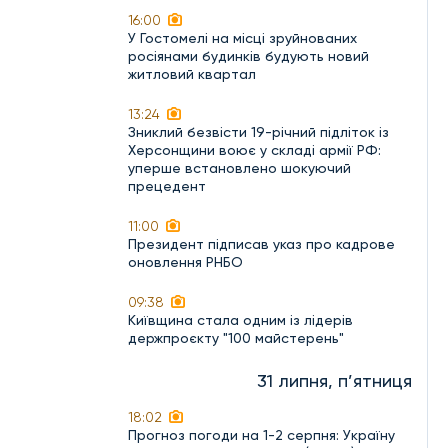
16:00
У Гостомелі на місці зруйнованих
росіянами будинків будують новий
житловий квартал
13:24
Зниклий безвісти 19-річний підліток із
Херсонщини воює у складі армії РФ:
уперше встановлено шокуючий
прецедент
11:00
Президент підписав указ про кадрове
оновлення РНБО
09:38
Київщина стала одним із лідерів
держпроєкту "100 майстерень"
31 липня, п’ятниця
18:02
Прогноз погоди на 1-2 серпня: Україну