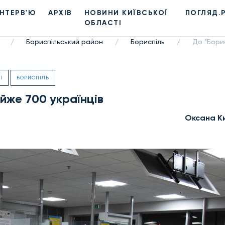
ІНТЕРВ'Ю
АРХІВ
НОВИНИ КИЇВСЬКОЇ
ПОГЛЯД.
ОБЛАСТІ
Бориспільський район
Бориспіль
До "Бори
/
/
/
І
БОРИСПІЛЬ
йже 700 українців
Оксана К