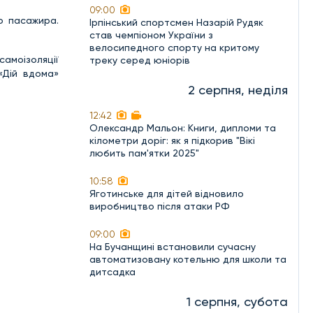
09:00
о пасажира.
Ірпінський спортсмен Назарій Рудяк
став чемпіоном України з
велосипедного спорту на критому
самоізоляції
треку серед юніорів
«Дій вдома»
2 серпня, неділя
12:42
Олександр Мальон: Книги, дипломи та
кілометри доріг: як я підкорив "Вікі
любить пам'ятки 2025"
10:58
Яготинське для дітей відновило
виробництво після атаки РФ
09:00
На Бучанщині встановили сучасну
автоматизовану котельню для школи та
дитсадка
1 серпня, субота