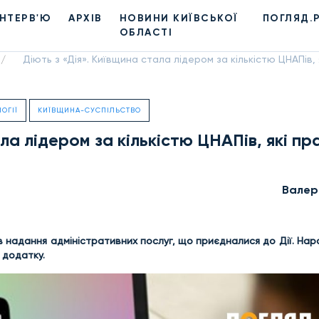
ІНТЕРВ'Ю
АРХІВ
НОВИНИ КИЇВСЬКОЇ
ПОГЛЯД.
ОБЛАСТІ
Діють з «Дія». Київщина стала лідером за кількістю ЦНАПів,
/
ОГІЇ
КИЇВЩИНА-СУСПІЛЬСТВО
ала лідером за кількістю ЦНАПів, які п
Валер
ів надання адміністративних послуг, що приєдналися до Дії. Нар
 додатку.