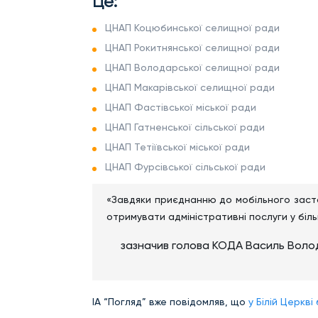
Це:
ЦНАП Коцюбинської селищної ради
ЦНАП Рокитнянської селищної ради
ЦНАП Володарської селищної ради
ЦНАП Макарівської селищної ради
ЦНАП Фастівської міської ради
ЦНАП Гатненської сільської ради
ЦНАП Тетіївської міської ради
ЦНАП Фурсівської сільської ради
«Завдяки приєднанню до мобільного засто
отримувати адміністративні послуги у біл
зазначив голова КОДА Василь Волод
ІА “Погляд” вже повідомляв, що
у Білій Церкв