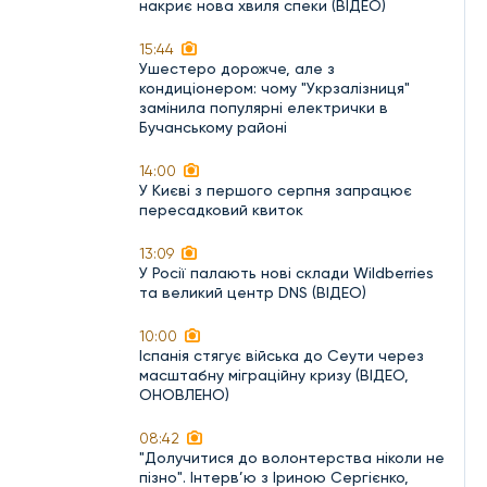
накриє нова хвиля спеки (ВІДЕО)
15:44
Ушестеро дорожче, але з
кондиціонером: чому "Укрзалізниця"
замінила популярні електрички в
Бучанському районі
14:00
У Києві з першого серпня запрацює
пересадковий квиток
13:09
У Росії палають нові склади Wildberries
та великий центр DNS (ВІДЕО)
10:00
Іспанія стягує війська до Сеути через
масштабну міграційну кризу (ВІДЕО,
ОНОВЛЕНО)
08:42
"Долучитися до волонтерства ніколи не
пізно". Інтерв’ю з Іриною Сергієнко,