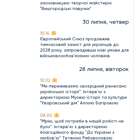
засновницею творчої майстерні
"Вишгородські павучки"
30 липня, четвер
10:14
Європейський Союз продовжив
тимчасовий захист для українців до
2028 року, запровадивши нові умови для
військовозобов'язаних чоловіків
28 липня, вівторок
10:32
"Ми переживаємо своєрідний ренесанс
української історії". Інтерв’ю з
директоркою Музею історії та культури
"Уваровський дім" Аллою Багіровою
08:00
"Мрію, щоб потреби в нашій роботі не
було". Інтерв’ю з директоркою
благодійного фонду "До України з
любов’ю" Тетяною Рябоволовою