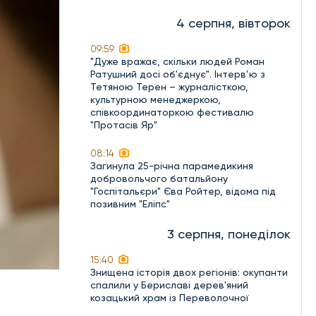
4 серпня, вівторок
09:59
"Дуже вражає, скільки людей Роман
Ратушний досі об'єднує". Інтерв’ю з
Тетяною Терен – журналісткою,
культурною менеджеркою,
співкоординаторкою фестивалю
"Протасів Яр"
08:14
Загинула 25-річна парамедикиня
добровольчого батальйону
"Госпітальєри" Єва Ройтер, відома під
позивним "Еліпс"
3 серпня, понеділок
15:40
Знищена історія двох регіонів: окупанти
спалили у Бериславі дерев'яний
козацький храм із Переволочної