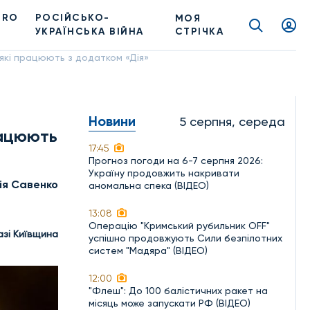
PRO
РОСІЙСЬКО-
МОЯ
УКРАЇНСЬКА ВІЙНА
СТРІЧКА
 які працюють з додатком «Дія»
Новини
5 серпня, середа
рацюють
17:45
Прогноз погоди на 6-7 серпня 2026:
Україну продовжить накривати
ія Савенко
аномальна спека (ВІДЕО)
13:08
Операцію "Кримський рубильник OFF"
азі Київщина
успішно продовжують Сили безпілотних
систем "Мадяра" (ВІДЕО)
12:00
"Флеш": До 100 балістичних ракет на
місяць може запускати РФ (ВІДЕО)