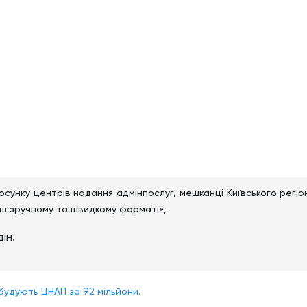
сунку центрів надання адмінпослуг, мешканці Київського регіо
ьш зручному та швидкому форматі»,
ін.
і будують ЦНАП за 92 мільйони.