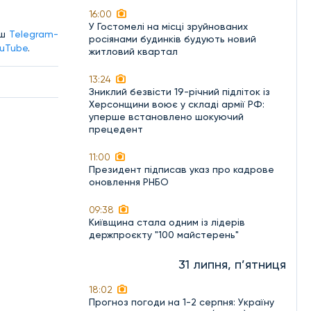
16:00
У Гостомелі на місці зруйнованих
аш
Telegram-
росіянами будинків будують новий
uTube
.
житловий квартал
13:24
Зниклий безвісти 19-річний підліток із
Херсонщини воює у складі армії РФ:
уперше встановлено шокуючий
прецедент
11:00
Президент підписав указ про кадрове
оновлення РНБО
09:38
Київщина стала одним із лідерів
держпроєкту "100 майстерень"
31 липня, п’ятниця
18:02
Прогноз погоди на 1-2 серпня: Україну