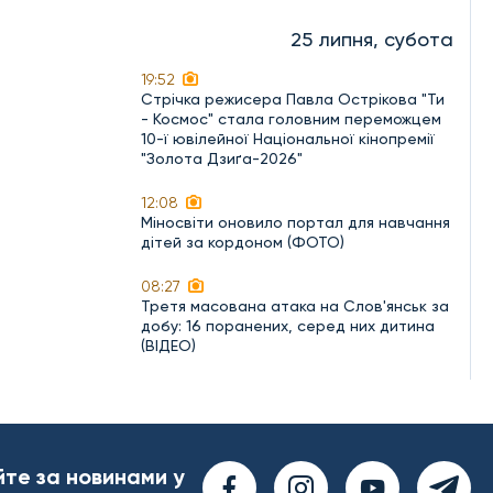
25 липня, субота
19:52
Стрічка режисера Павла Острікова "Ти
- Космос" стала головним переможцем
10-ї ювілейної Національної кінопремії
"Золота Дзиґа-2026"
12:08
Міносвіти оновило портал для навчання
дітей за кордоном (ФОТО)
08:27
Третя масована атака на Слов'янськ за
добу: 16 поранених, серед них дитина
(ВІДЕО)
йте за новинами у