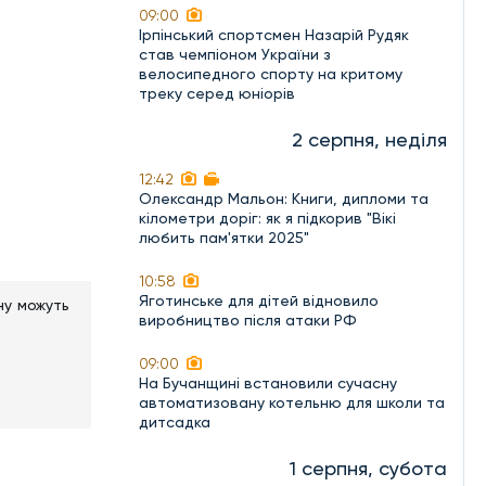
09:00
Ірпінський спортсмен Назарій Рудяк
став чемпіоном України з
велосипедного спорту на критому
треку серед юніорів
2 серпня, неділя
12:42
Олександр Мальон: Книги, дипломи та
кілометри доріг: як я підкорив "Вікі
любить пам'ятки 2025"
10:58
Яготинське для дітей відновило
ну можуть
виробництво після атаки РФ
09:00
На Бучанщині встановили сучасну
автоматизовану котельню для школи та
дитсадка
1 серпня, субота