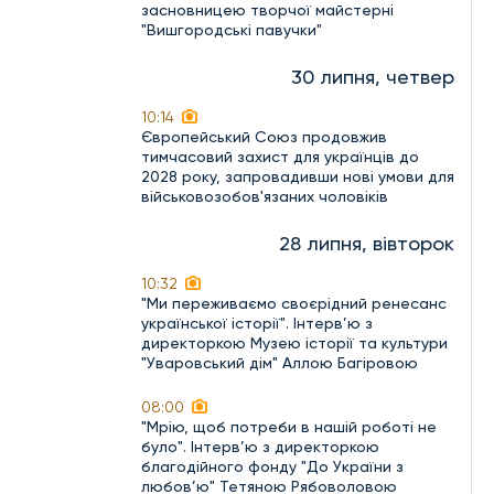
засновницею творчої майстерні
"Вишгородські павучки"
30 липня, четвер
10:14
Європейський Союз продовжив
тимчасовий захист для українців до
2028 року, запровадивши нові умови для
військовозобов'язаних чоловіків
28 липня, вівторок
10:32
"Ми переживаємо своєрідний ренесанс
української історії". Інтерв’ю з
директоркою Музею історії та культури
"Уваровський дім" Аллою Багіровою
08:00
"Мрію, щоб потреби в нашій роботі не
було". Інтерв’ю з директоркою
благодійного фонду "До України з
любов’ю" Тетяною Рябоволовою