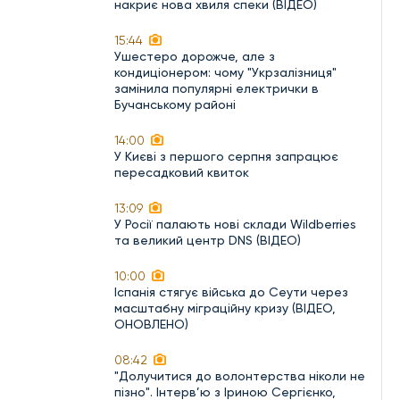
накриє нова хвиля спеки (ВІДЕО)
15:44
Ушестеро дорожче, але з
кондиціонером: чому "Укрзалізниця"
замінила популярні електрички в
Бучанському районі
14:00
У Києві з першого серпня запрацює
пересадковий квиток
13:09
У Росії палають нові склади Wildberries
та великий центр DNS (ВІДЕО)
10:00
Іспанія стягує війська до Сеути через
масштабну міграційну кризу (ВІДЕО,
ОНОВЛЕНО)
08:42
"Долучитися до волонтерства ніколи не
пізно". Інтерв’ю з Іриною Сергієнко,