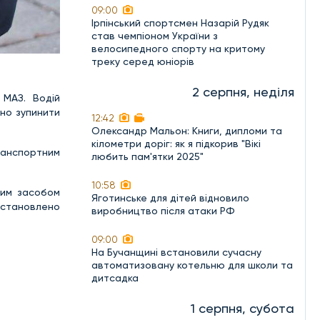
09:00
Ірпінський спортсмен Назарій Рудяк
став чемпіоном України з
велосипедного спорту на критому
треку серед юніорів
2 серпня, неділя
 МАЗ. Водій
ено зупинити
12:42
Олександр Мальон: Книги, дипломи та
кілометри доріг: як я підкорив "Вікі
ранспортним
любить пам'ятки 2025"
10:58
ним засобом
Яготинське для дітей відновило
встановлено
виробництво після атаки РФ
09:00
На Бучанщині встановили сучасну
автоматизовану котельню для школи та
дитсадка
1 серпня, субота