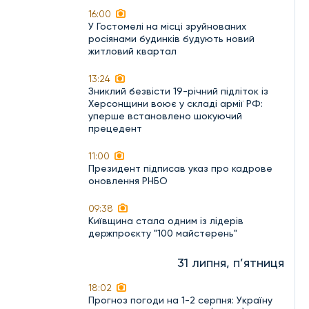
16:00
У Гостомелі на місці зруйнованих
росіянами будинків будують новий
житловий квартал
13:24
Зниклий безвісти 19-річний підліток із
Херсонщини воює у складі армії РФ:
уперше встановлено шокуючий
прецедент
11:00
Президент підписав указ про кадрове
оновлення РНБО
09:38
Київщина стала одним із лідерів
держпроєкту "100 майстерень"
31 липня, п’ятниця
18:02
Прогноз погоди на 1-2 серпня: Україну