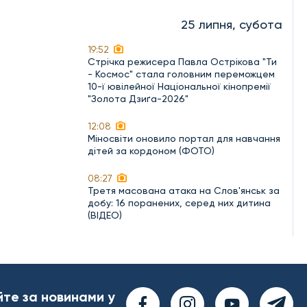
25 липня, субота
19:52
Стрічка режисера Павла Острікова "Ти
- Космос" стала головним переможцем
10-ї ювілейної Національної кінопремії
"Золота Дзиґа-2026"
12:08
Міносвіти оновило портал для навчання
дітей за кордоном (ФОТО)
08:27
Третя масована атака на Слов'янськ за
добу: 16 поранених, серед них дитина
(ВІДЕО)
йте за новинами у