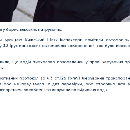
гу бориспільських патрульних.
чи вулицею Київський Шлях інспектори помітили автомобіль
 3.3 (рух вантажних автомобілів заборонено), тож було виріш
иявили, що водій тимчасово позбавлений у праві керування т
в.
ративний протокол за ч.3 ст.126 КУпАП (керування транспорт
в або не пред'явила їх для перевірки, або стосовно якої 
спортними засобами) та вилучили посвідчення водія.