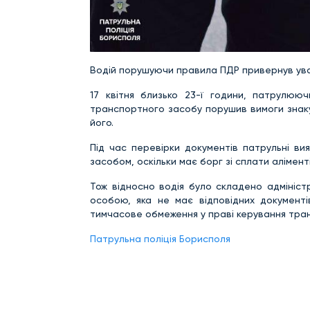
Водій порушуючи правила ПДР привернув ува
17 квітня близько 23-ї години, патрулюю
транспортного засобу порушив вимоги знаку
його.
Під час перевірки документів патрульні в
засобом, оскільки має борг зі сплати аліменті
Тож відносно водія було складено адмініст
особою, яка не має відповідних документі
тимчасове обмеження у праві керування тран
Патрульна поліція Борисполя