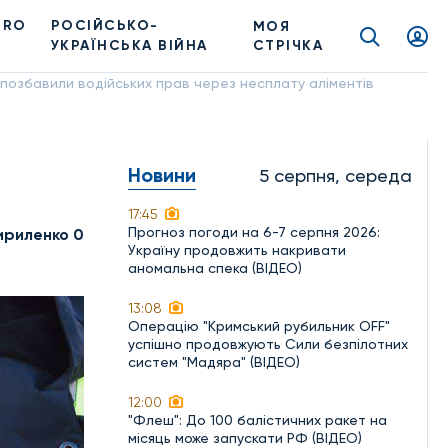
PRO
РОСІЙСЬКО-
МОЯ
УКРАЇНСЬКА ВІЙНА
СТРІЧКА
 позбавили водійських прав через несплату аліментів
Новини
5 серпня, середа
17:45
Прогноз погоди на 6-7 серпня 2026:
ириленко 0
Україну продовжить накривати
аномальна спека (ВІДЕО)
13:08
Операцію "Кримський рубильник OFF"
успішно продовжують Сили безпілотних
систем "Мадяра" (ВІДЕО)
12:00
"Флеш": До 100 балістичних ракет на
місяць може запускати РФ (ВІДЕО)