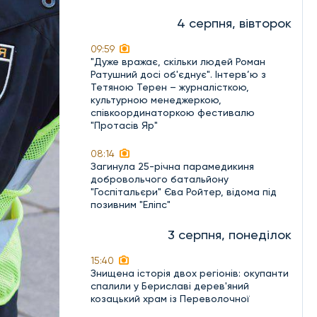
4 серпня, вівторок
09:59
"Дуже вражає, скільки людей Роман
Ратушний досі об'єднує". Інтерв’ю з
Тетяною Терен – журналісткою,
культурною менеджеркою,
співкоординаторкою фестивалю
"Протасів Яр"
08:14
Загинула 25-річна парамедикиня
добровольчого батальйону
"Госпітальєри" Єва Ройтер, відома під
позивним "Еліпс"
3 серпня, понеділок
15:40
Знищена історія двох регіонів: окупанти
спалили у Бериславі дерев'яний
козацький храм із Переволочної