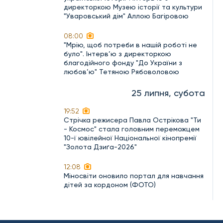
директоркою Музею історії та культури
"Уваровський дім" Аллою Багіровою
08:00
"Мрію, щоб потреби в нашій роботі не
було". Інтерв’ю з директоркою
благодійного фонду "До України з
любов’ю" Тетяною Рябоволовою
25 липня, субота
19:52
Стрічка режисера Павла Острікова "Ти
- Космос" стала головним переможцем
10-ї ювілейної Національної кінопремії
"Золота Дзиґа-2026"
12:08
Міносвіти оновило портал для навчання
дітей за кордоном (ФОТО)