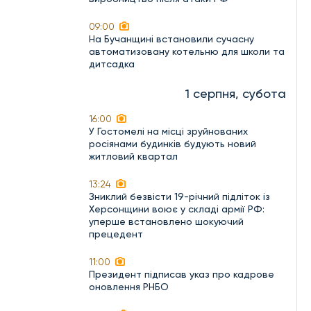
09:00
На Бучанщині встановили сучасну
автоматизовану котельню для школи та
дитсадка
1 серпня, субота
16:00
У Гостомелі на місці зруйнованих
росіянами будинків будують новий
житловий квартал
13:24
Зниклий безвісти 19-річний підліток із
Херсонщини воює у складі армії РФ:
уперше встановлено шокуючий
прецедент
11:00
Президент підписав указ про кадрове
оновлення РНБО