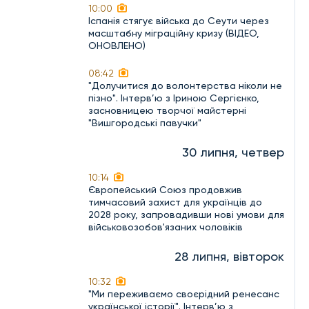
10:00
Іспанія стягує війська до Сеути через
масштабну міграційну кризу (ВІДЕО,
ОНОВЛЕНО)
08:42
"Долучитися до волонтерства ніколи не
пізно". Інтерв’ю з Іриною Сергієнко,
засновницею творчої майстерні
"Вишгородські павучки"
30 липня, четвер
10:14
Європейський Союз продовжив
тимчасовий захист для українців до
2028 року, запровадивши нові умови для
військовозобов'язаних чоловіків
28 липня, вівторок
10:32
"Ми переживаємо своєрідний ренесанс
української історії". Інтерв’ю з