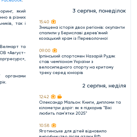
а
Facebook
.
3 серпня, понеділок
оринг, який
нно в різних
15:40
иків, так і
Знищена історія двох регіонів: окупанти
спалили у Бериславі дерев'яний
козацький храм із Переволочної
, Велмарт та
09:00
ТОВ «Август-
Ірпінський спортсмен Назарій Рудяк
торгресурс»,
став чемпіоном України з
велосипедного спорту на критому
треку серед юніорів
ї органами
ік.
2 серпня, неділя
12:42
Олександр Мальон: Книги, дипломи та
кілометри доріг: як я підкорив "Вікі
любить пам'ятки 2025"
10:58
Яготинське для дітей відновило
виробництво після атаки РФ