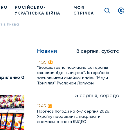
PRO
РОСІЙСЬКО-
МОЯ
УКРАЇНСЬКА ВІЙНА
СТРІЧКА
тів Києва
Новини
8 серпня, субота
14:35
“Безкоштовно навчаємо ветеранів
основам бджільництва”. Інтерв’ю із
ириленко 0
засновником сімейної пасіки "Меди
Трипілля" Русланом Лапуком
5 серпня, середа
17:45
Прогноз погоди на 6-7 серпня 2026:
Україну продовжить накривати
аномальна спека (ВІДЕО)