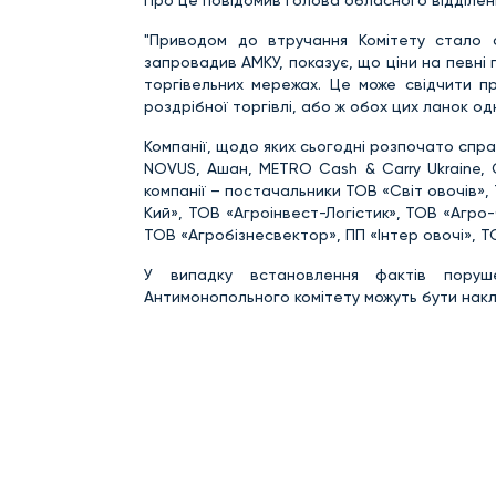
Про це повідомив голова обласного відділен
"Приводом до втручання Комітету стало с
запровадив АМКУ, показує, що ціни на певні 
торгівельних мережах. Це може свідчити пр
роздрібної торгівлі, або ж обох цих ланок од
Компанії, щодо яких сьогодні розпочато спра
NOVUS, Ашан, METRO Cash & Carry Ukraine, 
компанії – постачальники ТОВ «Світ овочів»
Кий», ТОВ «Агроінвест-Логістик», ТОВ «Агр
ТОВ «Агробізнесвектор», ПП «Інтер овочі», Т
У випадку встановлення фактів поруше
Антимонопольного комітету можуть бути накла