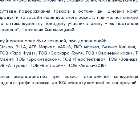
ня Антимонопольного комітету України Олексій Хмельницький н
уттєве подорожчання товарів в останні дні. Ціновий моніт
продукти та засоби індивідуального захисту піднімалися синхро
о антиконкурентну поведінку учасників ринку – як постачальн
ночасно", - розповів Хмельницький.
ву (перелік може бути змінений, або доповнений):
Сільпо, BILLA, АТБ-Маркет, VARUS, ЕКО маркет, Велика Кишеня
, ТОВ «Гала Фудз», ТОВ «Саркара-Груп», ТОВ «Овочевий край», 
о-Овен», ТОВ «Брокінтерком», ТОВ «Перспектива», ТОВ «Зовніш
ОВ «Аттуаль», ТОВ «Елітпрайм», ТОВ «Авега-2018».
ння законодавства про захист економічної конкуренці
дені штрафи в розмірі до 10% обороту компанії за попередній р