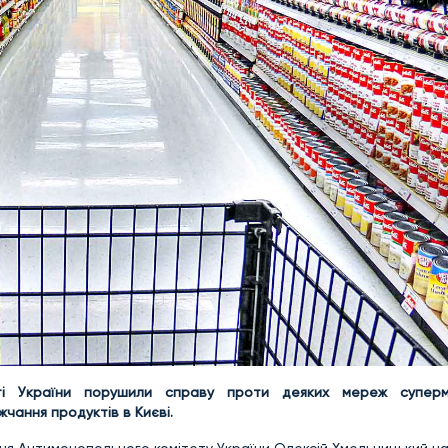
ті України порушили справу проти деяких мереж суперм
чання продуктів в Києві.