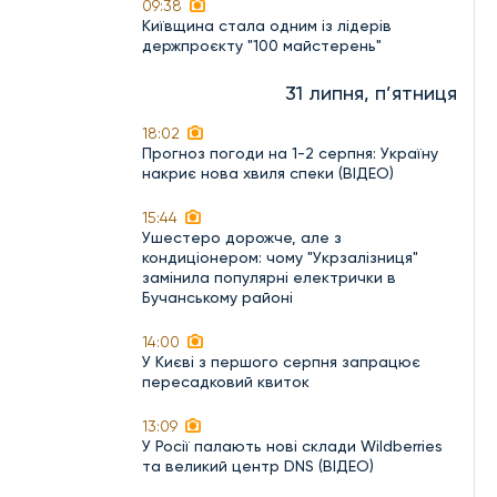
09:38
Київщина стала одним із лідерів
держпроєкту "100 майстерень"
31 липня, п’ятниця
18:02
Прогноз погоди на 1-2 серпня: Україну
накриє нова хвиля спеки (ВІДЕО)
15:44
Ушестеро дорожче, але з
кондиціонером: чому "Укрзалізниця"
замінила популярні електрички в
Бучанському районі
14:00
У Києві з першого серпня запрацює
пересадковий квиток
13:09
У Росії палають нові склади Wildberries
та великий центр DNS (ВІДЕО)