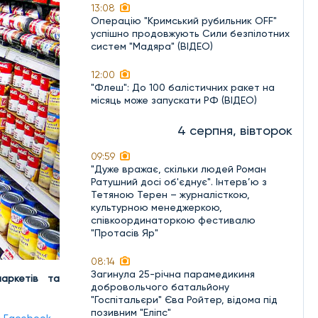
13:08
Операцію "Кримський рубильник OFF"
успішно продовжують Сили безпілотних
систем "Мадяра" (ВІДЕО)
12:00
"Флеш": До 100 балістичних ракет на
місяць може запускати РФ (ВІДЕО)
4 серпня, вівторок
09:59
"Дуже вражає, скільки людей Роман
Ратушний досі об'єднує". Інтерв’ю з
Тетяною Терен – журналісткою,
культурною менеджеркою,
співкоординаторкою фестивалю
"Протасів Яр"
08:14
Загинула 25-річна парамедикиня
аркетів та
добровольчого батальйону
"Госпітальєри" Єва Ройтер, відома під
позивним "Еліпс"