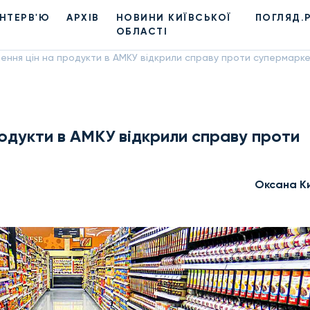
ІНТЕРВ'Ю
АРХІВ
НОВИНИ КИЇВСЬКОЇ
ПОГЛЯД.
ОБЛАСТІ
ення цін на продукти в АМКУ відкрили справу проти супермарке
родукти в АМКУ відкрили справу проти
Оксана К