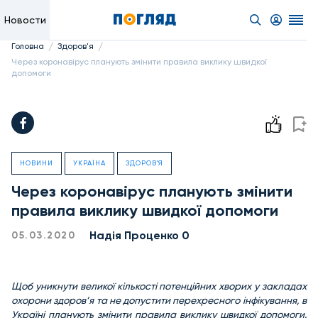
Новости
/
/
Головна
Здоров'я
Через коронавірус планують змінити правила виклику швидкої
допомоги
НОВИНИ
УКРАЇНА
ЗДОРОВ'Я
Через коронавірус планують змінити
правила виклику швидкої допомоги
Надiя Проценко 0
05.03.2020
Щоб уникнути великої кількості потенційних хворих у закладах
охорони здоров’я та не допустити перехресного інфікування, в
Україні планують змінити правила виклику швидкої допомоги.