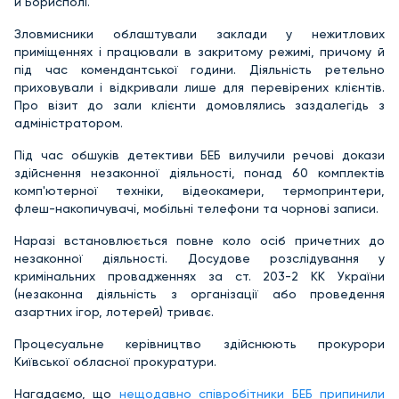
й Борисполі.
Зловмисники облаштували заклади у нежитлових
приміщеннях і працювали в закритому режимі, причому й
під час комендантської години. Діяльність ретельно
приховували і відкривали лише для перевірених клієнтів.
Про візит до зали клієнти домовлялись заздалегідь з
адміністратором.
Під час обшуків детективи БЕБ вилучили речові докази
здійснення незаконної діяльності, понад 60 комплектів
комп'ютерної техніки, відеокамери, термопринтери,
флеш-накопичувачі, мобільні телефони та чорнові записи.
Наразі встановлюється повне коло осіб причетних до
незаконної діяльності. Досудове розслідування у
кримінальних провадженнях за ст. 203-2 КК України
(незаконна діяльність з організації або проведення
азартних ігор, лотерей) триває.
Процесуальне керівництво здійснюють прокурори
Київської обласної прокуратури.
Нагадаємо, що
нещодавно співробітники БЕБ припинили