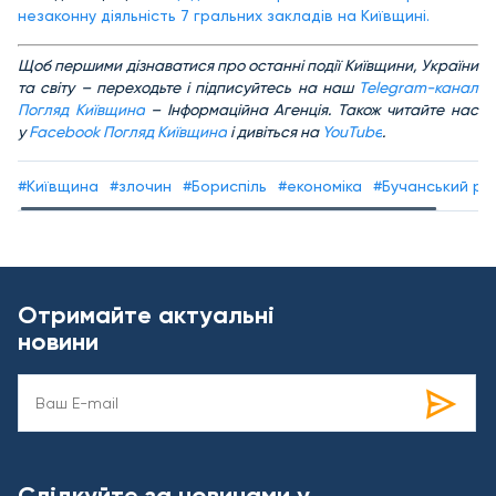
незаконну діяльність 7 гральних закладів на Київщині.
Щоб першими дізнаватися про останні події Київщини, України
та світу – переходьте і підписуйтесь на наш
Telegram-канал
Погляд Київщина
– Інформаційна Агенція. Також читайте нас
у
Facebook Погляд Київщина
і дивіться на
YouTube
.
#Київщина
#злочин
#Бориспіль
#економіка
#Бучанський ра
Отримайте актуальні
новини
Слідкуйте за новинами у