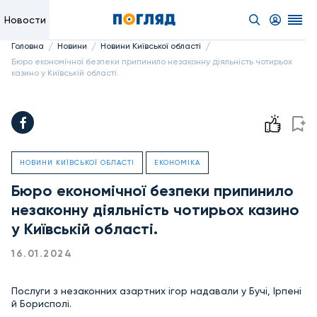
Новости
/
/
/
Головна
Новини
Новини Київської області
Бюро економічної безпеки припинило незаконну діяльність чотирьох
казино у Київській області.
НОВИНИ КИЇВСЬКОЇ ОБЛАСТІ
ЕКОНОМІКА
Бюро економічної безпеки припинило
незаконну діяльність чотирьох казино
у Київській області.
16.01.2024
Послуги з незаконних азартних ігор надавали у Бучі, Ірпені
й Борисполі.