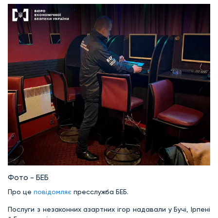
Фото - БЕБ
Про це
повідомляє
пресслужба БЕБ.
Послуги з незаконних азартних ігор надавали у Бучі, Ірпені