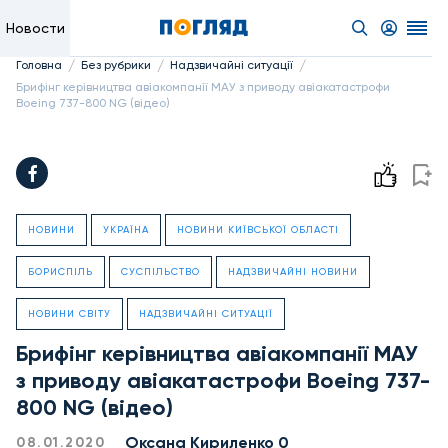
Новости
/
/
/
Головна
Без рубрики
Надзвичайні ситуації
Брифінг керівництва авіакомпанії МАУ з приводу авіакатастрофи
Boeing 737-800 NG (відео)
НОВИНИ
УКРАЇНА
НОВИНИ КИЇВСЬКОЇ ОБЛАСТІ
БОРИСПІЛЬ
СУСПІЛЬСТВО
НАДЗВИЧАЙНІ НОВИНИ
НОВИНИ СВІТУ
НАДЗВИЧАЙНІ СИТУАЦІЇ
Брифінг керівництва авіакомпанії МАУ
з приводу авіакатастрофи Boeing 737-
800 NG (відео)
Оксана Кириленко 0
08.01.2020