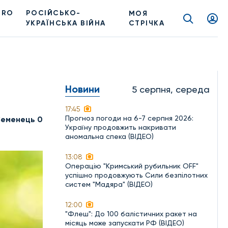
PRO
РОСІЙСЬКО-
МОЯ
УКРАЇНСЬКА ВІЙНА
СТРІЧКА
Новини
5 серпня, середа
17:45
Прогноз погоди на 6-7 серпня 2026:
Семенець 0
Україну продовжить накривати
аномальна спека (ВІДЕО)
13:08
Операцію "Кримський рубильник OFF"
успішно продовжують Сили безпілотних
систем "Мадяра" (ВІДЕО)
12:00
"Флеш": До 100 балістичних ракет на
місяць може запускати РФ (ВІДЕО)