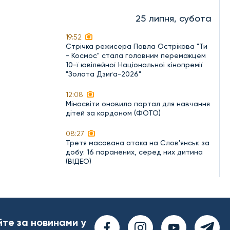
25 липня, субота
19:52
Стрічка режисера Павла Острікова "Ти
- Космос" стала головним переможцем
10-ї ювілейної Національної кінопремії
"Золота Дзиґа-2026"
12:08
Міносвіти оновило портал для навчання
дітей за кордоном (ФОТО)
08:27
Третя масована атака на Слов'янськ за
добу: 16 поранених, серед них дитина
(ВІДЕО)
йте за новинами у