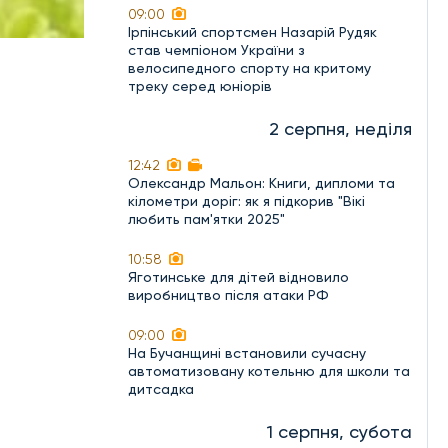
09:00
Ірпінський спортсмен Назарій Рудяк
став чемпіоном України з
велосипедного спорту на критому
треку серед юніорів
2 серпня, неділя
12:42
Олександр Мальон: Книги, дипломи та
кілометри доріг: як я підкорив "Вікі
любить пам'ятки 2025"
10:58
Яготинське для дітей відновило
виробництво після атаки РФ
09:00
На Бучанщині встановили сучасну
автоматизовану котельню для школи та
дитсадка
1 серпня, субота