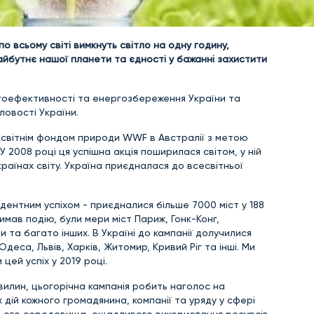
по всьому світі вимкнуть світло на одну годину,
майбутнє нашої планети та єдності у бажанні захистити
гоефективності та енергозбереження України та
ловості України.
есвітнім фондом природи WWF в Австралії з метою
У 2008 році ця успішна акція поширилася світом, у ній
країнах світу. Україна приєдналася до всесвітньої
дентним успіхом - приєдналися більше 7000 міст у 188
римав подію, були мери міст Париж, Гонк-Конг,
ри та багато інших. В Україні до кампанії долучилися
 Одеса, Львів, Харків, Житомир, Кривий Ріг та інші. Ми
цей успіх у 2019 році.
вилин, цьогорічна кампанія робить наголос на
 дій кожного громадянина, компанії та уряду у сфері
ього середовища, ощадливого використання ресурсів