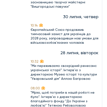
засновницею творчої майстерні
"Вишгородські павучки"
30 липня, четвер
10:14
Європейський Союз продовжив
тимчасовий захист для українців до
2028 року, запровадивши нові умови для
військовозобов'язаних чоловіків
28 липня, вівторок
10:32
"Ми переживаємо своєрідний ренесанс
української історії". Інтерв’ю з
директоркою Музею історії та культури
"Уваровський дім" Аллою Багіровою
08:00
"Мрію, щоб потреби в нашій роботі не
було". Інтерв’ю з директоркою
благодійного фонду "До України з
любов’ю" Тетяною Рябоволовою