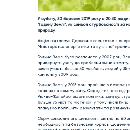
У суботу, 30 березня 2019 року о 20:30 люди 
"Годину Землі", як символ стурбованості за 
природу.
Акцію підтримує Державне агентство з енер
Міністерство енергетики та вугільної промис
Година Землі була розпочата у 2007 році Вс
привернути увагу до проблеми зміни клімату. 
взяли участь більше 50 мільйонів людей у 35 
кампанії у 2009 році.
Година Землі у 2018 році пройшла з безпреце
країнах по всьому світу. Серед тих, хто підт
Ріо-де-Жанейро, відомі політики, діячі культу
більше 75 міст та містечок, у тому числі Київ,
плануємо поліпшити результати та розвинути 
Окрім символічного вимкнення світла на 60 х
необхідності та безумовній користі щоденних
енергоефективності, збереження навколишн