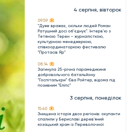
4 серпня, вівторок
09:59
"Дуже вражає, скільки людей Роман
Ратушний досі об'єднує". Інтерв’ю з
Тетяною Терен – журналісткою,
культурною менеджеркою,
співкоординаторкою фестивалю
"Протасів Яр"
08:14
Загинула 25-річна парамедикиня
добровольчого батальйону
"Госпітальєри" Єва Ройтер, відома під
позивним "Еліпс"
3 серпня, понеділок
15:40
Знищена історія двох регіонів: окупанти
спалили у Бериславі дерев'яний
козацький храм із Переволочної