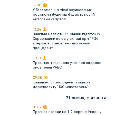
16:00
У Гостомелі на місці зруйнованих
росіянами будинків будують новий
житловий квартал
13:24
Зниклий безвісти 19-річний підліток із
Херсонщини воює у складі армії РФ:
уперше встановлено шокуючий
прецедент
11:00
Президент підписав указ про кадрове
оновлення РНБО
09:38
Київщина стала одним із лідерів
держпроєкту "100 майстерень"
31 липня, п’ятниця
18:02
Прогноз погоди на 1-2 серпня: Україну