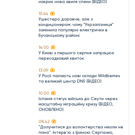
накриє нова хвиля спеки (ВІДЕО)
15:44
Ушестеро дорожче, але з
кондиціонером: чому "Укрзалізниця"
замінила популярні електрички в
Бучанському районі
14:00
У Києві з першого серпня запрацює
пересадковий квиток
13:09
У Росії палають нові склади Wildberries
та великий центр DNS (ВІДЕО)
10:00
Іспанія стягує війська до Сеути через
масштабну міграційну кризу (ВІДЕО,
ОНОВЛЕНО)
08:42
"Долучитися до волонтерства ніколи не
пізно". Інтерв’ю з Іриною Сергієнко,