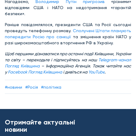
Нагадаємо,
Володимир Путін пригрозив
«різними»
відповідями США і НАТО на недотримання «гарантій
безпеки».
Раніше повідомлялося, президенти США та Росії сьогодні
проведуть телефонну розмову.
Сполучені Штати планують
попередити Росію про санкції
та зміцнення країн НАТО у
разі широкомасштабного вторгнення РФ в Україну.
Щоб першими дізнаватися про останні події Київщини, України
та світу – переходьте і підписуйтесь на наш
Telegram-канал
Погляд Київщина
– Інформаційна Агенція. Також читайте нас
у
Facebook Погляд Київщина
і дивіться на
YouTube
.
#новини
#Росія
#політика
Отримайте актуальні
новини