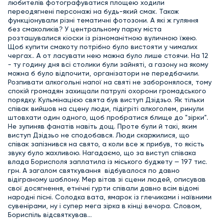
любителів фотографуватися площею ходили
переодягнені персонажі на будь-який смак. Також
функціонували різні тематичні фотозони. А які ж гуляння
без смаколиків? У центральному парку міста
розташувалися кіоски із різноманітною вуличною їжею.
Щоб купити смакоту потрібно було вистояти у чималих
чергах.. А от ласувати нею можна було лише стоячи. На 12
- ту годину дня всі столики були зайняті, а газону на якому
можна б було відпочити, організатори не передбачили.
Розпивати алкогольні напої на святі не заборонялося, тому
спокій громадян захищали патрулі охорони громадського
порядку. Кульмінацією свята був виступ Дзідзьо. Як тільки
співак вийшов на сцену люди, підігріті алкоголем, ринули
штовхати один одного, щоб пробратися блище до "зірки".
Не зупиняв фанатів навіть дощ. Проте були й такі, яким
виступ Дзідзьо не сподобався. Люди скаржилися, що
співак запізнився на свято, а коли все ж прибув, то якість
звуку було жахливою. Нагадаємо, що за виступ співака
влада Борисполя заплатила із міського буджету — 197 тис.
грн. А загалом святкування відбувалося по давно
відіграному шаблону. Мер вітав зі сцени людей, описував
свої досягнення, етнічні гурти співали давно всім відомі
народні пісні. Солодка вата, ямарок із глечиками і наївними
сувенірами, ну і супер мега зірка в кінці вечора. Словом,
Бориспіль відсвяткував...