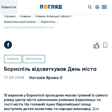
Новости
/
/
/
Головна
Новини
Новини Київської області
/
/
Бориспільський район
Бориспіль
Бориспіль відсвяткував День міста
НОВИНИ
БОРИСПІЛЬ
Бориспіль відсвяткував День міста
Наталія Ярова 0
17.09.2018
15 вересня у Борисполі проходили масові гуляння! Із самого
ранку центр міста заполонили усміхнені бориспільці та
гості міста. На головній сцені Європейської площі
виступали дитячі колективи та народні виконавці.
Для