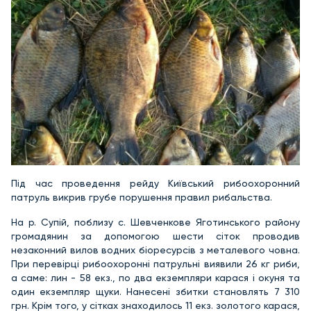
Під час проведення рейду Київський рибоохоронний
патруль викрив грубе порушення правил рибальства.
На р. Супій, поблизу с. Шевченкове Яготинського району
громадянин за допомогою шести сіток проводив
незаконний вилов водних біоресурсів з металевого човна.
При перевірці рибоохоронні патрульні виявили 26 кг риби,
а саме: лин - 58 екз., по два екземпляри карася і окуня та
один екземпляр щуки. Нанесені збитки становлять 7 310
грн. Крім того, у сітках знаходилось 11 екз. золотого карася,