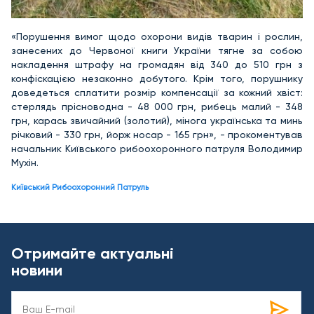
«Порушення вимог щодо охорони видів тварин і рослин,
занесених до Червоної книги України тягне за собою
накладення штрафу на громадян від 340 до 510 грн з
конфіскацією незаконно добутого. Крім того, порушнику
доведеться сплатити розмір компенсації за кожний хвіст:
стерлядь прісноводна - 48 000 грн, рибець малий - 348
грн, карась звичайний (золотий), мінога українська та минь
річковий - 330 грн, йорж носар - 165 грн», - прокоментував
начальник Київського рибоохоронного патруля Володимир
Мухін.
Київський Рибоохоронний Патруль
Отримайте актуальні
новини