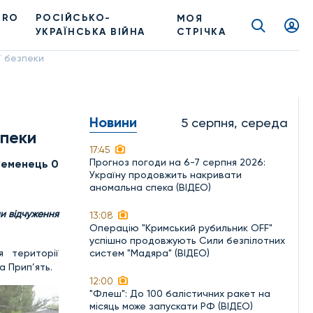
PRO
РОСІЙСЬКО-
МОЯ
УКРАЇНСЬКА ВІЙНА
СТРІЧКА
ї безпеки
Новини
5 серпня, середа
зпеки
17:45
Прогноз погоди на 6-7 серпня 2026:
Семенець 0
Україну продовжить накривати
аномальна спека (ВІДЕО)
ни відчуження
13:08
Операцію "Кримський рубильник OFF"
успішно продовжують Сили безпілотних
я території
систем "Мадяра" (ВІДЕО)
а Прип’ять.
12:00
"Флеш": До 100 балістичних ракет на
місяць може запускати РФ (ВІДЕО)