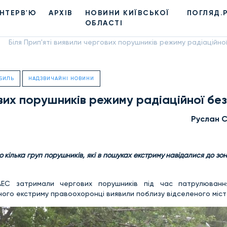
ІНТЕРВ'Ю
АРХІВ
НОВИНИ КИЇВСЬКОЇ
ПОГЛЯД.
ОБЛАСТІ
Біля Прип'яті виявили чергових порушників режиму радіаційно
БИЛЬ
НАДЗВИЧАЙНІ НОВИНИ
ових порушників режиму радіаційної бе
Руслан 
о кілька груп порушників, які в пошуках екстриму навідалися до зо
 АЕС затримали чергових порушників під час патрулюванн
ного екстриму правоохоронці виявили поблизу відселеного міст