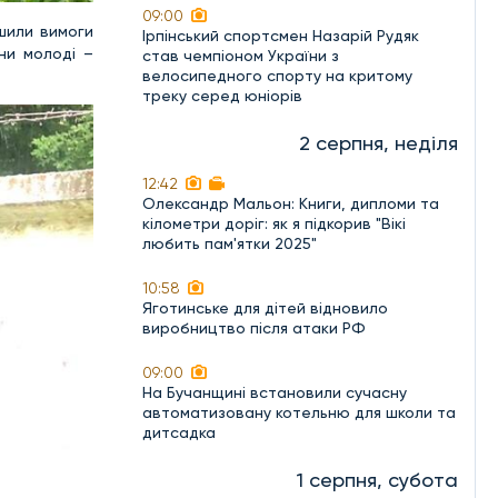
09:00
ушили вимоги
Ірпінський спортсмен Назарій Рудяк
они молоді –
став чемпіоном України з
велосипедного спорту на критому
треку серед юніорів
2 серпня, неділя
12:42
Олександр Мальон: Книги, дипломи та
кілометри доріг: як я підкорив "Вікі
любить пам'ятки 2025"
10:58
Яготинське для дітей відновило
виробництво після атаки РФ
09:00
На Бучанщині встановили сучасну
автоматизовану котельню для школи та
дитсадка
1 серпня, субота