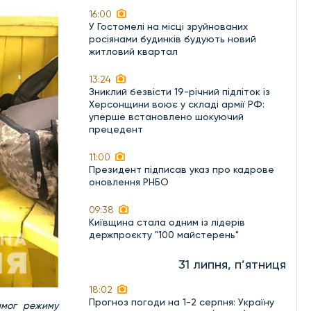
16:00
У Гостомелі на місці зруйнованих
росіянами будинків будують новий
житловий квартал
13:24
Зниклий безвісти 19-річний підліток із
Херсонщини воює у складі армії РФ:
уперше встановлено шокуючий
прецедент
11:00
Президент підписав указ про кадрове
оновлення РНБО
09:38
Київщина стала одним із лідерів
держпроєкту "100 майстерень"
31 липня, п’ятниця
18:02
Прогноз погоди на 1-2 серпня: Україну
имог режиму