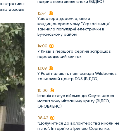
накриє нова хвиля спеки (ВІДЕО)
ністративні
мів доходів
15:44
Ушестеро дорожче, але з
кондиціонером: чому "Укрзалізниця"
замінила популярні електрички в
Бучанському районі
14:00
У Києві з першого серпня запрацює
пересадковий квиток
13:09
У Росії палають нові склади Wildberries
та великий центр DNS (ВІДЕО)
10:00
Іспанія стягує війська до Сеути через
масштабну міграційну кризу (ВІДЕО,
ОНОВЛЕНО)
08:42
"Долучитися до волонтерства ніколи не
пізно". Інтерв’ю з Іриною Сергієнко,