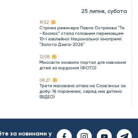
25 липня, субота
19:52
Стрічка режисера Павла Острікова "Ти
- Космос" стала головним переможцем
10-ї ювілейної Національної кінопремії
"Золота Дзиґа-2026"
12:08
Міносвіти оновило портал для навчання
дітей за кордоном (ФОТО)
08:27
Третя масована атака на Слов'янськ за
добу: 16 поранених, серед них дитина
(ВІДЕО)
йте за новинами у