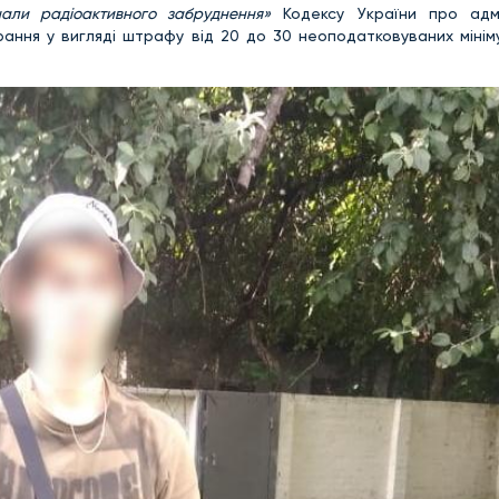
нали радіоактивного забруднення»
Кодексу України про адмі
ння у вигляді штрафу від 20 до 30 неоподатковуваних мініму