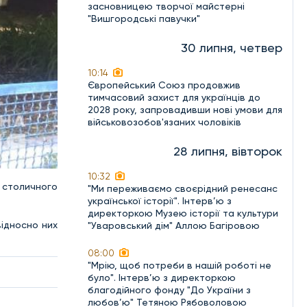
засновницею творчої майстерні
"Вишгородські павучки"
30 липня, четвер
10:14
Європейський Союз продовжив
тимчасовий захист для українців до
2028 року, запровадивши нові умови для
військовозобов'язаних чоловіків
28 липня, вівторок
10:32
ї столичного
"Ми переживаємо своєрідний ренесанс
української історії". Інтерв’ю з
директоркою Музею історії та культури
відносно них
"Уваровський дім" Аллою Багіровою
08:00
"Мрію, щоб потреби в нашій роботі не
було". Інтерв’ю з директоркою
благодійного фонду "До України з
любов’ю" Тетяною Рябоволовою