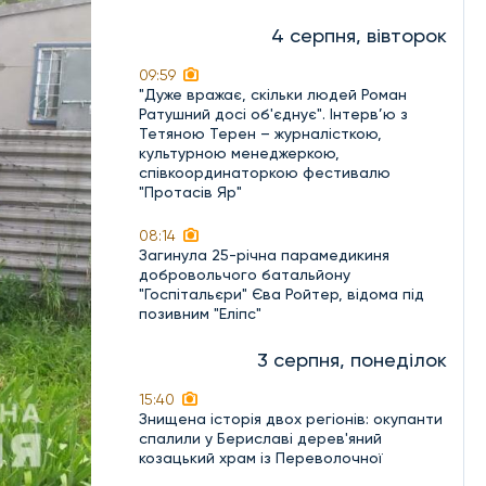
4 серпня, вівторок
09:59
"Дуже вражає, скільки людей Роман
Ратушний досі об'єднує". Інтерв’ю з
Тетяною Терен – журналісткою,
культурною менеджеркою,
співкоординаторкою фестивалю
"Протасів Яр"
08:14
Загинула 25-річна парамедикиня
добровольчого батальйону
"Госпітальєри" Єва Ройтер, відома під
позивним "Еліпс"
3 серпня, понеділок
15:40
Знищена історія двох регіонів: окупанти
спалили у Бериславі дерев'яний
козацький храм із Переволочної