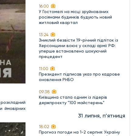
16:00
У Гостомелі на місці зруйнованих
росіянами будинків будують новий
житловий квартал
13:24
Зниклий безвісти 19-річний підліток із
Херсонщини воює у складі армії РФ:
уперше встановлено шокуючий
прецедент
11:00
Президент підписав указ про кадрове
оновлення РНБО
09:38
Київщина стала одним із лідерів
и розкладний
держпроєкту "100 майстерень"
и ймовірних
31 липня, п’ятниця
18:02
Прогноз погоди на 1-2 серпня: Україну