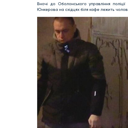
Вночі до Оболонського управління поліції
Юнкерова на східцях біля кафе лежить чолові