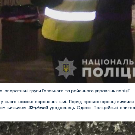
о-оперативні групи Головного та районного управлінь поліції.
ли у нього ножове поранення шиї. Поряд правоохоронці виявил
 Ним виявився
32-річний
уродженець Одеси. Поліцейські опитал