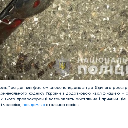
поліції за данним фактом внесено відомості до Єдиного реєст
Кримінального кодексу України з додатковою кваліфікацією – 
х якого правоохоронці встановлять обставини і причини цієї 
ті чоловіка,
повідомляє
столична поліція.