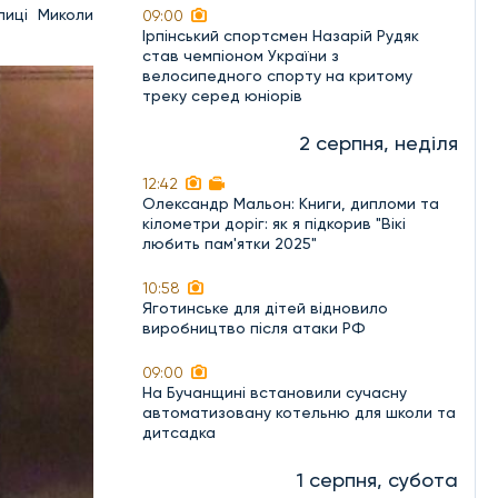
лиці Миколи
09:00
Ірпінський спортсмен Назарій Рудяк
став чемпіоном України з
велосипедного спорту на критому
треку серед юніорів
2 серпня, неділя
12:42
Олександр Мальон: Книги, дипломи та
кілометри доріг: як я підкорив "Вікі
любить пам'ятки 2025"
10:58
Яготинське для дітей відновило
виробництво після атаки РФ
09:00
На Бучанщині встановили сучасну
автоматизовану котельню для школи та
дитсадка
1 серпня, субота