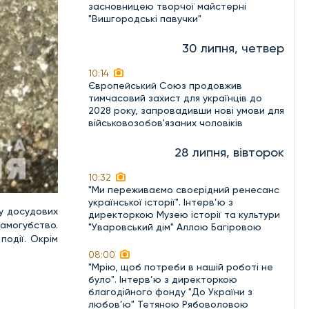
засновницею творчої майстерні
"Вишгородські павучки"
30 липня, четвер
10:14
Європейський Союз продовжив
тимчасовий захист для українців до
2028 року, запровадивши нові умови для
військовозобов'язаних чоловіків
28 липня, вівторок
10:32
"Ми переживаємо своєрідний ренесанс
української історії". Інтерв’ю з
ру досудових
директоркою Музею історії та культури
самогубство.
"Уваровський дім" Аллою Багіровою
події. Окрім
08:00
"Мрію, щоб потреби в нашій роботі не
було". Інтерв’ю з директоркою
благодійного фонду "До України з
любов’ю" Тетяною Рябоволовою