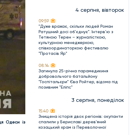
4 серпня, вівторок
09:59
"Дуже вражає, скільки людей Роман
Ратушний досі об'єднує". Інтерв’ю з
Тетяною Терен – журналісткою,
культурною менеджеркою,
співкоординаторкою фестивалю
"Протасів Яр"
08:14
Загинула 25-річна парамедикиня
добровольчого батальйону
"Госпітальєри" Єва Ройтер, відома під
позивним "Еліпс"
3 серпня, понеділок
15:40
Знищена історія двох регіонів: окупанти
спалили у Бериславі дерев'яний
ця Одеси із
козацький храм із Переволочної