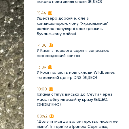
накриє нова хвиля спеки (ВІДЕО)
15:44
Ушестеро дорожче, але з
кондиціонером: чому "Укрзалізниця"
замінила популярні електрички в
Бучанському районі
14:00
У Києві з першого серпня запрацює
пересадковий квиток
13:09
У Росії палають нові склади Wildberries
та великий центр DNS (ВІДЕО)
10:00
Іспанія стягує війська до Сеути через
масштабну міграційну кризу (ВІДЕО,
ОНОВЛЕНО)
08:42
"Долучитися до волонтерства ніколи не
пізно". Інтерв’ю з Іриною Сергієнко,