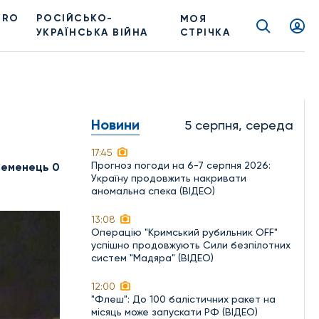
PRO
РОСІЙСЬКО-
МОЯ
УКРАЇНСЬКА ВІЙНА
СТРІЧКА
Новини
5 серпня, середа
17:45
Прогноз погоди на 6-7 серпня 2026:
Семенець 0
Україну продовжить накривати
аномальна спека (ВІДЕО)
13:08
Операцію "Кримський рубильник OFF"
успішно продовжують Сили безпілотних
систем "Мадяра" (ВІДЕО)
12:00
"Флеш": До 100 балістичних ракет на
місяць може запускати РФ (ВІДЕО)