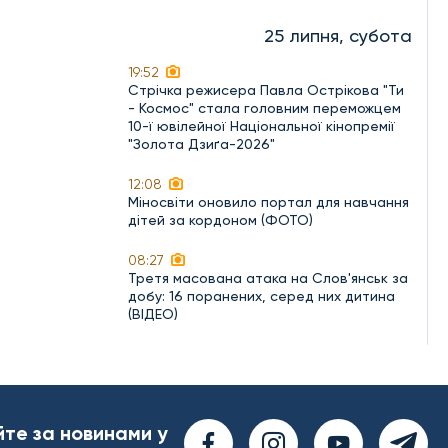
25 липня, субота
19:52
Стрічка режисера Павла Острікова "Ти
- Космос" стала головним переможцем
10-ї ювілейної Національної кінопремії
"Золота Дзиґа-2026"
12:08
Міносвіти оновило портал для навчання
дітей за кордоном (ФОТО)
08:27
Третя масована атака на Слов'янськ за
добу: 16 поранених, серед них дитина
(ВІДЕО)
йте за новинами у