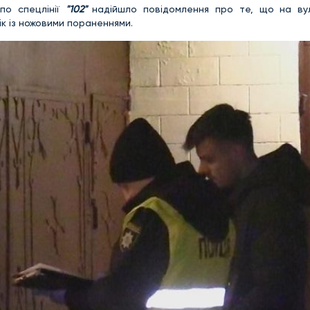
 по спецлінії
"102"
надійшло повідомлення про те, що на ву
к із ножовими пораненнями.