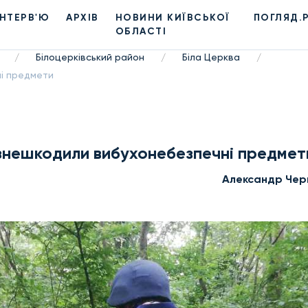
ІНТЕРВ'Ю
АРХІВ
НОВИНИ КИЇВСЬКОЇ
ПОГЛЯД.
ОБЛАСТІ
Білоцерківський район
Біла Церква
/
/
/
ні предмети
и знешкодили вибухонебезпечні предмет
Александр Чер