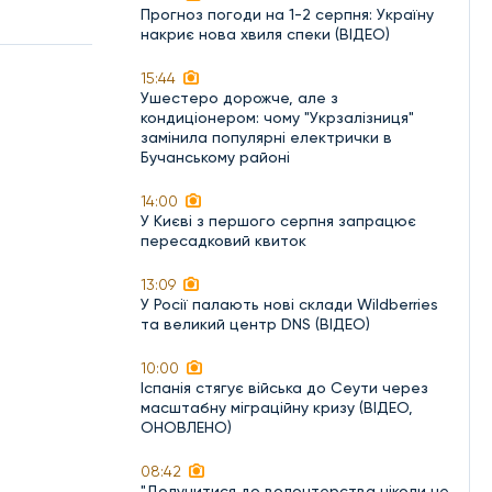
Прогноз погоди на 1-2 серпня: Україну
накриє нова хвиля спеки (ВІДЕО)
15:44
Ушестеро дорожче, але з
кондиціонером: чому "Укрзалізниця"
замінила популярні електрички в
Бучанському районі
14:00
У Києві з першого серпня запрацює
пересадковий квиток
13:09
У Росії палають нові склади Wildberries
та великий центр DNS (ВІДЕО)
10:00
Іспанія стягує війська до Сеути через
масштабну міграційну кризу (ВІДЕО,
ОНОВЛЕНО)
08:42
"Долучитися до волонтерства ніколи не