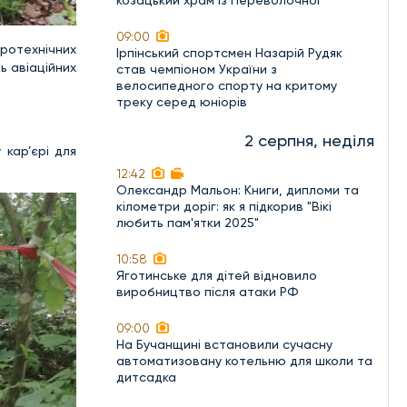
козацький храм із Переволочної
09:00
іротехнічних
Ірпінський спортсмен Назарій Рудяк
ь авіаційних
став чемпіоном України з
велосипедного спорту на критому
треку серед юніорів
2 серпня, неділя
кар’єрі для
12:42
Олександр Мальон: Книги, дипломи та
кілометри доріг: як я підкорив "Вікі
любить пам'ятки 2025"
10:58
Яготинське для дітей відновило
виробництво після атаки РФ
09:00
На Бучанщині встановили сучасну
автоматизовану котельню для школи та
дитсадка