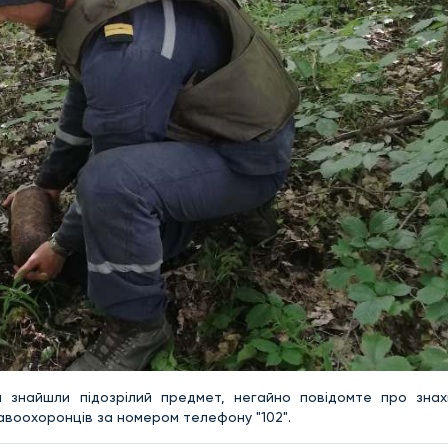
 знайшли підозрілий предмет, негайно повідомте про знах
авоохоронців за номером телефону "102".