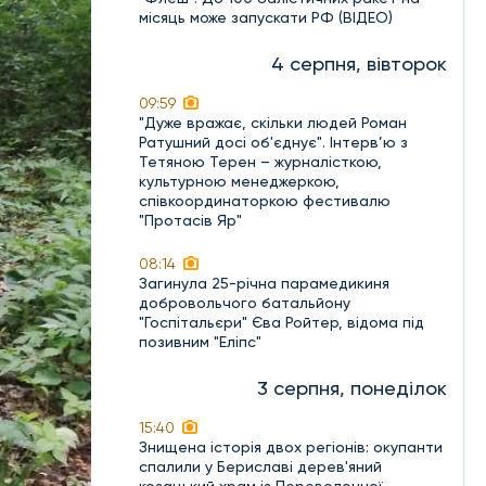
місяць може запускати РФ (ВІДЕО)
4 серпня, вівторок
09:59
"Дуже вражає, скільки людей Роман
Ратушний досі об'єднує". Інтерв’ю з
Тетяною Терен – журналісткою,
культурною менеджеркою,
співкоординаторкою фестивалю
"Протасів Яр"
08:14
Загинула 25-річна парамедикиня
добровольчого батальйону
"Госпітальєри" Єва Ройтер, відома під
позивним "Еліпс"
3 серпня, понеділок
15:40
Знищена історія двох регіонів: окупанти
спалили у Бериславі дерев'яний