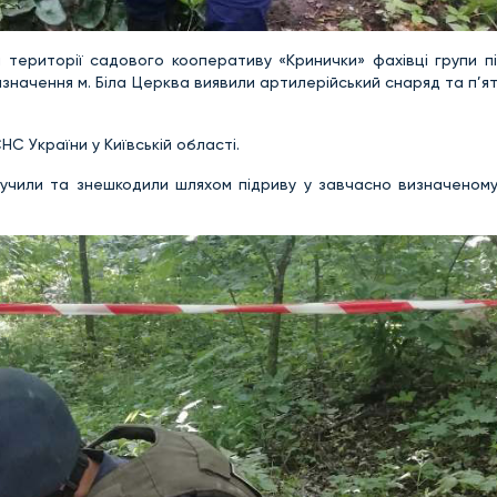
я території садового кооперативу «Кринички» фахівці групи п
начення м. Біла Церква виявили артилерійський снаряд та п’ят
С України у Київській області.
учили та знешкодили шляхом підриву у завчасно визначеному 