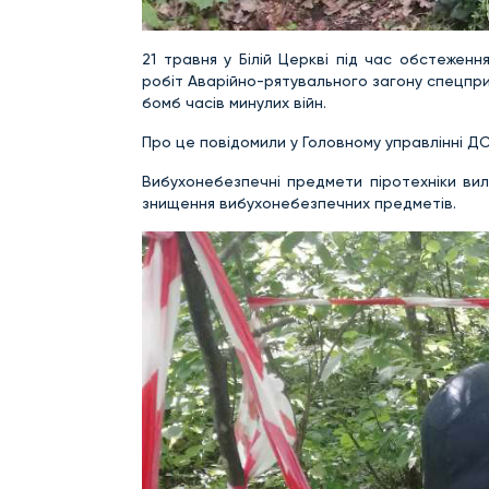
21 травня у Білій Церкві під час обстеженн
робіт Аварійно-рятувального загону спецприз
бомб часів минулих війн.
Про це повідомили у Головному управлінні ДСН
Вибухонебезпечні предмети піротехніки вил
знищення вибухонебезпечних предметів.