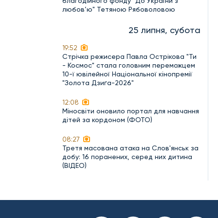
благодійного фонду "До України з
любов’ю" Тетяною Рябоволовою
25 липня, субота
19:52
Стрічка режисера Павла Острікова "Ти
- Космос" стала головним переможцем
10-ї ювілейної Національної кінопремії
"Золота Дзиґа-2026"
12:08
Міносвіти оновило портал для навчання
дітей за кордоном (ФОТО)
08:27
Третя масована атака на Слов'янськ за
добу: 16 поранених, серед них дитина
(ВІДЕО)