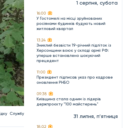
1 серпня, субота
16:00
У Гостомелі на місці зруйнованих
росіянами будинків будують новий
житловий квартал
13:24
Зниклий безвісти 19-річний підліток із
Херсонщини воює у складі армії РФ:
уперше встановлено шокуючий
прецедент
11:00
Президент підписав указ про кадрове
оновлення РНБО
09:38
Київщина стала одним із лідерів
держпроєкту "100 майстерень"
ідку Службу
31 липня, п’ятниця
18:02