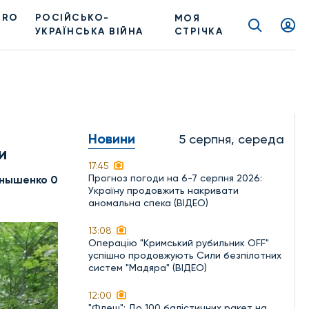
PRO
РОСІЙСЬКО-
МОЯ
УКРАЇНСЬКА ВІЙНА
СТРІЧКА
Новини
5 серпня, середа
и
17:45
Прогноз погоди на 6-7 серпня 2026:
нышенко 0
Україну продовжить накривати
аномальна спека (ВІДЕО)
13:08
Операцію "Кримський рубильник OFF"
успішно продовжують Сили безпілотних
систем "Мадяра" (ВІДЕО)
12:00
"Флеш": До 100 балістичних ракет на