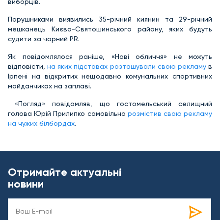
виборців.
Порушниками виявились 35-річний киянин та 29-річний
мешканець Києво-Святошинського району, яких будуть
судити за чорний PR.
Як повідомлялося раніше, «Нові обличчя» не можуть
відповісти,
на яких підставах розташували свою рекламу
в
Ірпені на відкритих нещодавно комунальних спортивних
майданчиках на заплаві.
«Погляд» повідомляв, що гостомельський селищний
голова Юрій Прилипко самовільно
розмістив свою рекламу
на чужих білбордах
.
Отримайте актуальні
новини