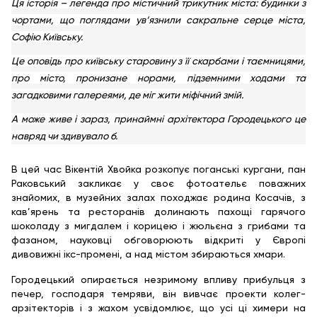
Ця історія – легенда про містичний трикутник міста: будинки з
чортами, що поглядами ув‘язнили сакральне серце міста,
Софію Київську.
Це оповідь про київську старовину з її скарбами і таємницями,
про місто, пронизане норами, підземними ходами та
загадковими галереями, де міг жити міфічний змій.
А може живе і зараз, принаймні архітектора Городецького це
навряд чи здивувало б.
В цей час Вікентій Хвойка розкопує поганські кургани, пан
Раковський закликає у своє фотоательє поважних
знайомих, в музейних залах походжає родина Косачів, з
кав’ярень та ресторанів долинають пахощі гарячого
шоколаду з мигдалем і корицею і жюльєна з грибами та
фазаном, науковці обговорюють відкриті у Європі
дивовижні ікс-промені, а над містом збираються хмари.
Городецький опирається незримому впливу прибульця з
печер, господаря темряви, він вивчає проекти колег-
арзітекторів і з жахом усвідомлює, що усі ці химери на