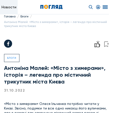
Новости
/
/
Головна
Блоги
Антоніна Малей: «Місто з химерами», історія – легенда про містичний
трикутник міста Києва
БЛОГИ
Антоніна Малей: «Місто з химерами»,
історія – легенда про містичний
трикутник міста Києва
31.10.2022
«Місто з химерами» Олеся Ільченка потрібно читати у
Києві. Звісно, подумки ти все одно никаєш його вуличками,
але в романі так закручено містичний сюжет разом зі