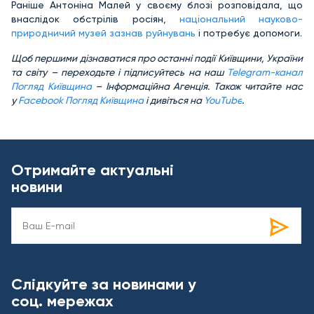
Раніше Антоніна Малей у своєму блозі розповідала, що
внаслідок обстрілів росіян,
національний науково-
природничий музей зазнав руйнувань
і потребує допомоги.
Щоб першими дізнаватися про останні події Київщини, України
та світу – переходьте і підписуйтесь на наш
Telegram-канал
Погляд Київщина
– Інформаційна Агенція. Також читайте нас
у
Facebook Погляд Київщина
і дивіться на
YouTube
.
Отримайте актуальні
новини
Слідкуйте за новинами у
соц. мережах