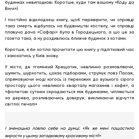
будинках невипадкові. Коротше, куди там вашому «Коду да
Вінчі»).
І постійно відкладаєш книгу, щоб перевірити, чи справді
така смерть відбулась на будівництві костелу, чи справді
плавуча дача «Сафарі» була в Городецького, а що це за
газета така, а ну роздивлюсь ближче будинок з котами.
Коротше, я би хотіла прочитати цю книгу у підлітковий час
і закохатись у Київ знову.
У місто, де «гомінкий Хрещатик, невпинно розмовляючи,
шумить, шурхотить, цокає підборами, струмує повз Пасаж,
спрямовуючи іноді когось із перехожих до вузького сірого
простору цього невликого кварталу магазинів і кафе», а
«фіолетові сутінки скрадаються між будинками, чіпляються
за дерева, розливаючись довкруж, викликаючи відчуття
світлої печалі»
І зненацька ловлю себе на думці: «Як же мені пощастило
вирости у цьому загадковому красивому місті!»