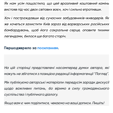
Як нам усім пощастило, що цей вразливий коштовний камінь
вистояв під час двох світових воєн, хоч і сильно втративши.
Хоч і постраждавши від сучасних забудовників-живодерів. Як
же хочеться захистити Київ зараз від варварських російських
бомбардувань, щоб його сакральне серце, оповите тихими
легендами, билося ще багато сторіч.
Першоджерело за
посиланням
.
На цій сторінці представлені насамперед думки автора, які
можуть не збігатися з позицією редакції інформагенції "Погляд".
Ми публікуємо авторські матеріали передусім заради дискусії
щодо важливих питань, бо віримо в силу громадянського
суспільства і публічного діалогу.
Якщо вам є чим поділитися, чекаємо на ваші дописи. Пишіть!