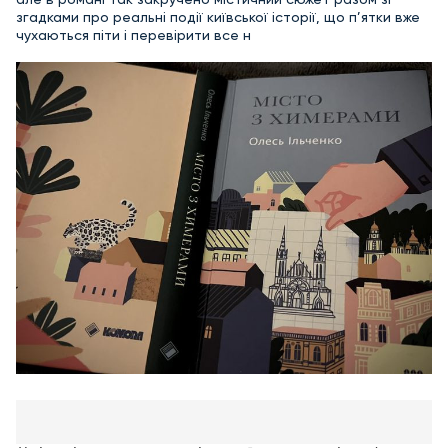
згадками про реальні події київської історії, що п’ятки вже
чухаються піти і перевірити все н