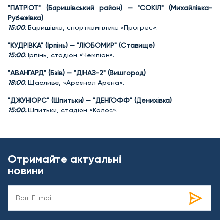
"ПАТРІОТ" (Баришівський район) — "СОКІЛ" (Михайлівка-
Рубежівка)
15:00
. Баришівка, спорткомплекс «Прогрес».
"КУДРІВКА" (Ірпінь) — "ЛЮБОМИР" (Ставище)
15:00
. Ірпінь, стадіон «Чемпіон».
"АВАНГАРД" (Бзів) — "ДІНАЗ-2" (Вишгород)
18:00
. Щасливе, «Арсенал Арена».
"ДЖУНІОРС" (Шпитьки) — "ДЕНГОФФ" (Денихівка)
15:00.
Шпитьки, стадіон «Колос».
Отримайте актуальні
новини