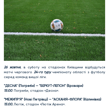
26 жовтня
, в суботу на стадіонах Київщини відбудуться
матчі чергового
24-го туру
чемпіонату області з футболу
серед команд вищої ліги.
"ДЕСНА" (Погреби) — "БЕРКУТ-ЛЕГІОН" (Бровари)
15:00
. Погреби, стадіон «Десна».
"МЕЖИГІР’Я" (Нові Петрівці) — "АСКАНІЯ-ФЛОРА" (Калинівка)
15:00.
Лютіж, стадіон «Лютіж Арена».