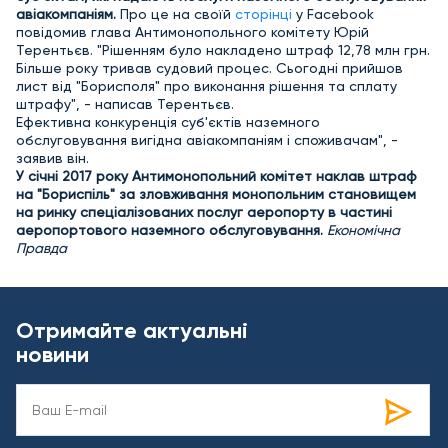
авіакомпаніям.
Про це на своїй
сторінці
у Facebook
повідомив глава Антимонопольного комітету Юрій
Терентьєв. "Рішенням було накладено штраф 12,78 млн грн.
Більше року тривав судовий процес. Сьогодні прийшов
лист від "Борисполя" про виконання рішення та сплату
штрафу", - написав Терентьєв.
Ефективна конкуренція суб'єктів наземного
обслуговування вигідна авіакомпаніям і споживачам", -
заявив він.
У січні 2017 року Антимонопольний комітет наклав штраф
на "Бориспіль" за зловживання монопольним становищем
на ринку спеціалізованих послуг аеропорту в частині
аеропортового наземного обслуговування.
Економічна
Правда
Отримайте актуальні
новини