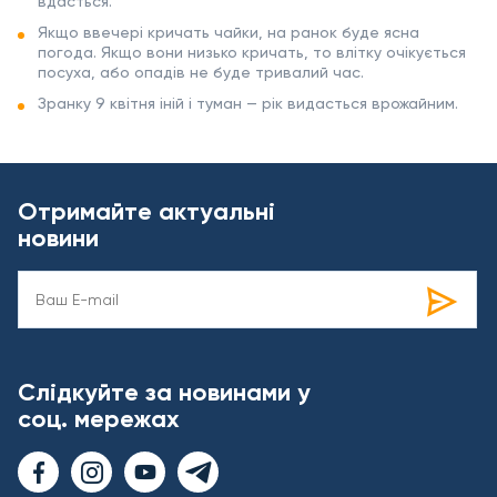
вдасться.
Якщо ввечері кричать чайки, на ранок буде ясна
погода. Якщо вони низько кричать, то влітку очікується
посуха, або опадів не буде тривалий час.
Зранку 9 квітня іній і туман — рік видасться врожайним.
Отримайте актуальні
новини
Слідкуйте за новинами у
соц. мережах