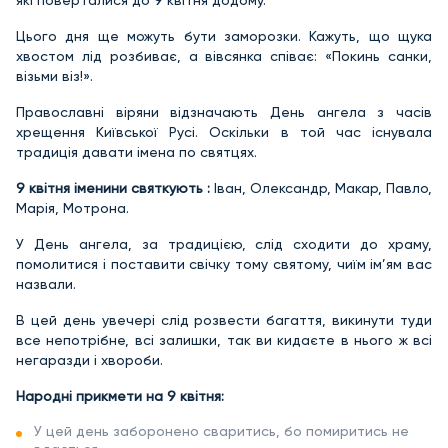
які поверталися до 9 квітня додому.
Цього дня ще можуть бути заморозки. Кажуть, що щука
хвостом лід розбиває, а вівсянка співає: «Покинь санки,
візьми віз!».
Православні віряни відзначають День ангела з часів
хрещення Київської Русі. Оскільки в той час існувала
традиція давати імена по святцях.
9 квітня іменини святкують :
Іван, Олександр, Макар, Павло,
Марія, Мотрона.
У День ангела, за традицією, слід сходити до храму,
помолитися і поставити свічку тому святому, чиїм ім’ям вас
назвали.
В цей день увечері слід розвести багаття, викинути туди
все непотрібне, всі залишки, так ви кидаєте в нього ж всі
негаразди і хвороби.
Народні прикмети на 9 квітня:
У цей день заборонено сваритись, бо помиритись не