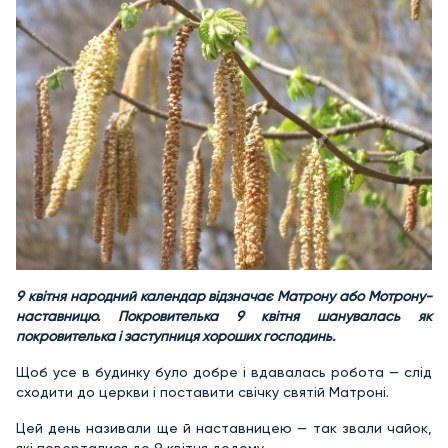
9 квітня народний календар відзначає Матрону або Мотрону-
наставницю. Покровителька 9 квітня шанувалась як
покровителька і заступниця хороших господинь.
Щоб усе в будинку було добре і вдавалась робота — слід
сходити до церкви і поставити свічку святій Матроні.
Цей день називали ще й наставницею — так звали чайок,