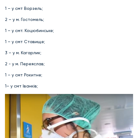
1 – у смт Ворзель;
2 – у м. Гостомель;
1 – у смт. Коцюбинське;
1 – у смт Ставище;
3 – у м. Кагарлик;
2 - у м. Переяслав;
1 – у смт Рокитне;
1– у смт Іванків;