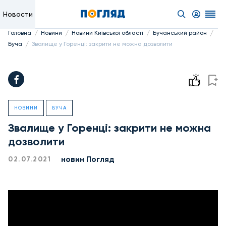
Новости
/
/
/
/
Головна
Новини
Новини Київської області
Бучанський район
/
Буча
Звалище у Горенці: закрити не можна дозволити
НОВИНИ
БУЧА
Звалище у Горенці: закрити не можна
дозволити
новин Погляд
02.07.2021