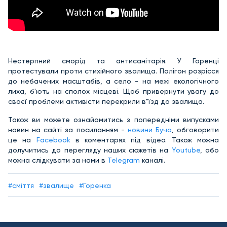
Нестерпний сморід та антисанітарія. У Горенці
протестували проти стихійного звалища. Полігон розрісся
до небачених масштабів, а село - на межі екологічного
лиха, б'ють на сполох місцеві. Щоб привернути увагу до
своєї проблеми активісти перекрили в"їзд до звалища.
Також ви можете ознайомитись з попередніми випусками
новин на сайті за посиланням -
новини Буча
, обговорити
це на
Facebook
в коментарях під відео. Також можна
долучитись до перегляду наших сюжетів на
Youtube
, або
можна слідкувати за нами в
Telegram
каналі.
#сміття
#звалище
#Горенка