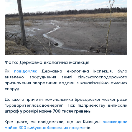
Фото: Державна екологічна інспекція
Як
повідомляє
Державна екологічна інспекція, було
виявлено забруднення землі сільськогосподарського
призначення зворотними водами з каналізаційно-очисних
споруд.
До цього причетні комунальники Броварської міської ради
“Броваритепловодоенергія”. Тож підприємству виписали
штраф у розмірі майже 700 тисяч гривень.
Крім цього, ми повідомляли, що на Київщині
знешкодили
майже 300 вибухонебезпечних предмет
ів.