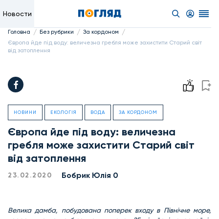
Новости
/
/
/
Головна
Без рубрики
За кордоном
Європа йде під воду: величезна гребля може захистити Старий світ
від затоплення
НОВИНИ
ЕКОЛОГІЯ
ВОДА
ЗА КОРДОНОМ
Європа йде під воду: величезна
гребля може захистити Старий світ
від затоплення
Бобрик Юлія 0
23.02.2020
Велика дамба, побудована поперек входу в Північне море,