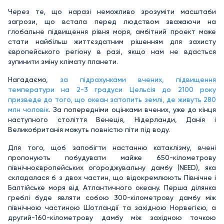
Через те, що наразі неможливо зрозуміти масштаби
загрози, що встала перед людством зважаючи на
глобальне підвищення рівня моря, амбітний проект може
стати найбільш життєздатним рішенням для захисту
європейського регіону в разі, якщо нам не вдасться
зупинити зміну клімату планети.
Нагадаємо,
за підрахунками вчених, підвищення
температури на 2-3 градуси Цельсія до 2100 року
призведе до того, що океан затопить землі, де живуть 280
млн чоловік
. За попередніми оцінками вчених, уже до кінця
наступного століття Венеція, Нідерланди, Данія і
Великобританія можуть повністю піти під воду.
Для того, щоб запобігти настанню катаклізму, вчені
пропонують побудувати майже 650-кілометрову
північноєвропейських огороджувальну дамбу (NEED), яка
складалася б з двох частин, що відокремлюють Північне і
Балтійське моря від Атлантичного океану. Перша ділянка
греблі буде являти собою 300-кілометрову дамбу між
північною частиною Шотландії та західною Норвегією, а
другий-160-кілометрову дамбу між західною точкою