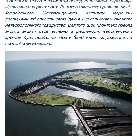
теоретично могла б захистити понад 25 мільйонів європейців
від підвищення рівня моря. До такого висновку прийшли вчені з
Королівського Нідерландського інституту морських
досліджень, які описали свою ідею в журналі Американського
метеорологічного товариства. Для того, щоб гігантська гребля
змогла знайти своє втілення в реальності, європейським
країнам буде необхідно знайти $540 млрд, підрахували на
порталі newsweek.com.