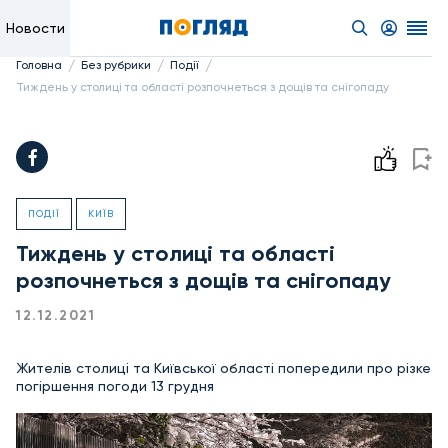
Новости
/
/
/
Головна
Без рубрики
Події
Тиждень у столиці та області розпочнеться з дощів та снігопаду
ПОДІЇ
КИЇВ
Тиждень у столиці та області
розпочнеться з дощів та снігопаду
12.12.2021
Жителів столиці та Київської області попередили про різке
погіршення погоди 13 грудня