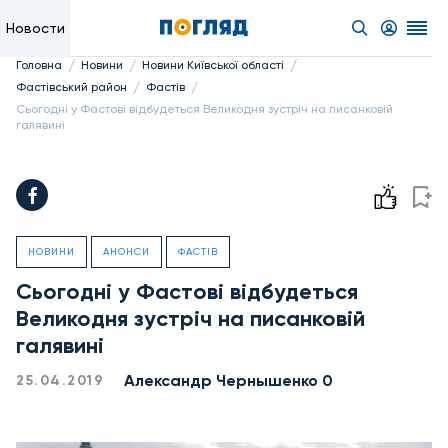
Новости
/
/
/
Головна
Новини
Новини Київської області
/
/
Фастівський район
Фастів
Сьогодні у Фастові відбудеться Великодня зустріч на писанковій
галявині
НОВИНИ
АНОНСИ
ФАСТІВ
Сьогодні у Фастові відбудеться
Великодня зустріч на писанковій
галявині
Александр Чернышенко 0
25.04.2019