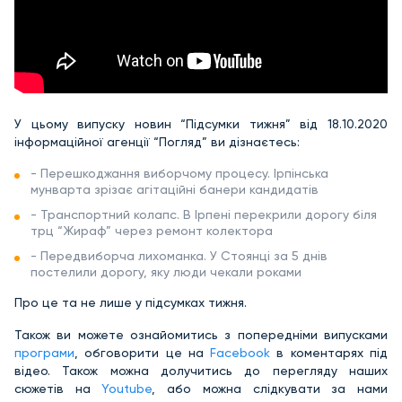
У цьому випуску новин “Підсумки тижня” від 18.10.2020
інформаційної агенції “Погляд” ви дізнаєтесь:
- Перешкоджання виборчому процесу. Ірпінська
мунварта зрізає агітаційні банери кандидатів
- Транспортний колапс. В Ірпені перекрили дорогу біля
трц “Жираф” через ремонт колектора
- Передвиборча лихоманка. У Стоянці за 5 днів
постелили дорогу, яку люди чекали роками
Про це та не лише у підсумках тижня.
Також ви можете ознайомитись з попередніми випусками
програми
, обговорити це на
Facebook
в коментарях під
відео. Також можна долучитись до перегляду наших
сюжетів на
Youtube
, або можна слідкувати за нами