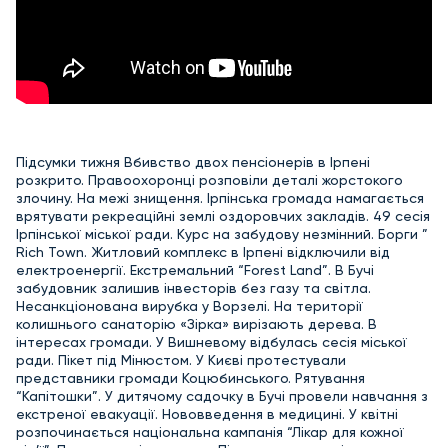
Підсумки тижня Вбивство двох пенсіонерів в Ірпені
розкрито. Правоохоронці розповіли деталі жорстокого
злочину. На межі знищення. Ірпінська громада намагається
врятувати рекреаційні землі оздоровчих закладів. 49 сесія
Ірпінської міської ради. Курс на забудову незмінний. Борги ”
Rich Town. Житловий комплекс в Ірпені відключили від
електроенергії. Екстремальний “Forest Land”. В Бучі
забудовник залишив інвесторів без газу та світла.
Несанкціонована вирубка у Ворзелі. На території
колишнього санаторію «Зірка» вирізають дерева. В
інтересах громади. У Вишневому відбулась сесія міської
ради. Пікет під Мінюстом. У Києві протестували
представники громади Коцюбинського. Рятування
“Капітошки”. У дитячому садочку в Бучі провели навчання з
екстреної евакуації. Нововведення в медицині. У квітні
розпочинається національна кампанія “Лікар для кожної