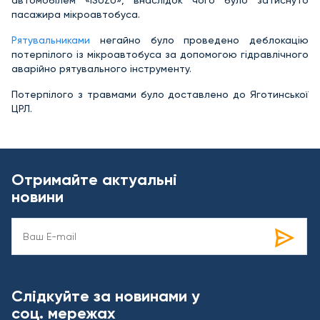
автомобілем «ISUZU», внаслідок чого було затиснуто
пасажира мікроавтобуса.
Рятувальниками
негайно було проведено деблокацію
потерпілого із мікроавтобуса за допомогою гідравлічного
аварійно рятувального інструменту.
Потерпілого з травмами було доставлено до Яготинської
ЦРЛ.
Отримайте актуальні
новини
Слідкуйте за новинами у
соц. мережах