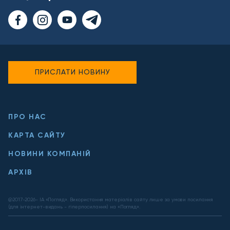
ПРИСЛАТИ НОВИНУ
ПРО НАС
КАРТА САЙТУ
НОВИНИ КОМПАНІЙ
АРХІВ
@2017-
2026
- ІА «Погляд». Використання матеріалів сайту лише за умови посилання
(для інтернет-видань - гіперпосилання) на «Погляд».