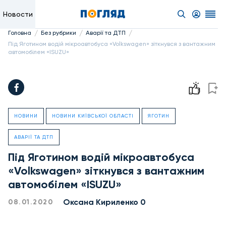
Новости
/
/
/
Головна
Без рубрики
Аварії та ДТП
Під Яготином водій мікроавтобуса «Volkswagen» зіткнувся з вантажним
автомобілем «ISUZU»
НОВИНИ
НОВИНИ КИЇВСЬКОЇ ОБЛАСТІ
ЯГОТИН
АВАРІЇ ТА ДТП
Під Яготином водій мікроавтобуса
«Volkswagen» зіткнувся з вантажним
автомобілем «ISUZU»
Оксана Кириленко 0
08.01.2020