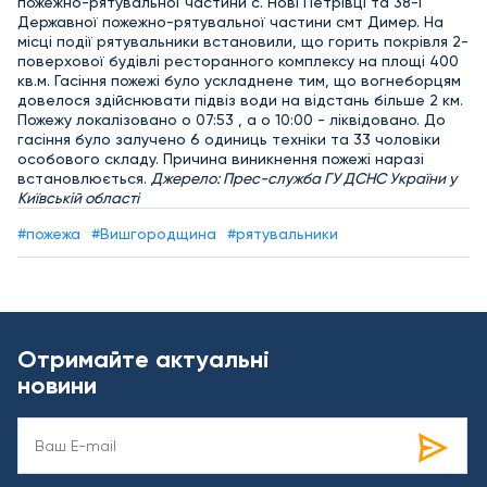
пожежно-рятувальної частини с. Нові Петрівці та 38-ї
Державної пожежно-рятувальної частини смт Димер. На
місці події рятувальники встановили, що горить покрівля 2-
поверхової будівлі ресторанного комплексу на площі 400
кв.м. Гасіння пожежі було ускладнене тим, що вогнеборцям
довелося здійснювати підвіз води на відстань більше 2 км.
Пожежу локалізовано о 07:53 , а о 10:00 - ліквідовано. До
гасіння було залучено 6 одиниць техніки та 33 чоловіки
особового складу. Причина виникнення пожежі наразі
встановлюється.
Джерело: Прес-служба ГУ ДСНС України у
Київській області
#пожежа
#Вишгородщина
#рятувальники
Отримайте актуальні
новини