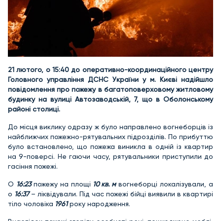
21 лютого, о 15:40 до оперативно-координаційного центру
Головного управління ДСНС України у м. Києві надійшло
повідомлення про пожежу в багатоповерховому житловому
будинку на вулиці Автозаводській, 7, що в Оболонському
районі столиці.
До місця виклику одразу ж було направлено вогнеборців із
найближчих пожежно-рятувальних підрозділів. По прибуттю
було встановлено, що пожежа виникла в одній із квартир
на 9-поверсі. Не гаючи часу, рятувальники приступили до
гасіння пожежі.
О
16:23
пожежу на площі
10 кв. м
вогнеборці локалізували, а
о
16:37
– ліквідували. Під час пожежі бійці виявили в квартирі
тіло чоловіка
1961
року народження.