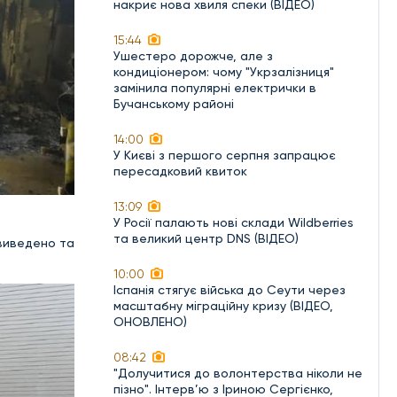
накриє нова хвиля спеки (ВІДЕО)
15:44
Ушестеро дорожче, але з
кондиціонером: чому "Укрзалізниця"
замінила популярні електрички в
Бучанському районі
14:00
У Києві з першого серпня запрацює
пересадковий квиток
13:09
У Росії палають нові склади Wildberries
та великий центр DNS (ВІДЕО)
 виведено та
10:00
Іспанія стягує війська до Сеути через
масштабну міграційну кризу (ВІДЕО,
ОНОВЛЕНО)
08:42
"Долучитися до волонтерства ніколи не
пізно". Інтерв’ю з Іриною Сергієнко,