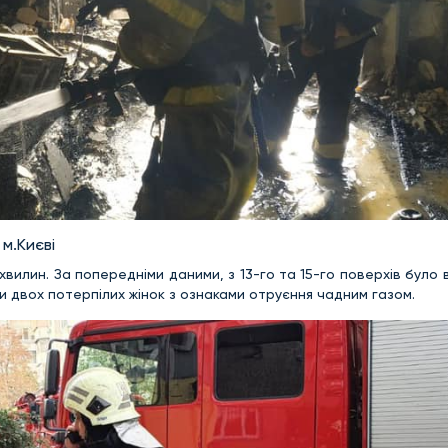
м.Києві
хвилин. За попередніми даними, з 13-го та 15-го поверхів було
 двох потерпілих жінок з ознаками отруєння чадним газом.