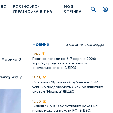
PRO
РОСІЙСЬКО-
МОЯ
УКРАЇНСЬКА ВІЙНА
СТРІЧКА
Новини
5 серпня, середа
17:45
Прогноз погоди на 6-7 серпня 2026:
а Марина 0
Україну продовжить накривати
аномальна спека (ВІДЕО)
ького, 41а у
13:08
Операцію "Кримський рубильник OFF"
успішно продовжують Сили безпілотних
систем "Мадяра" (ВІДЕО)
12:00
"Флеш": До 100 балістичних ракет на
місяць може запускати РФ (ВІДЕО)