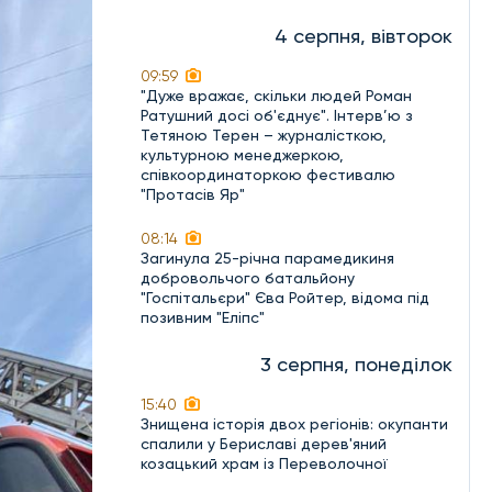
4 серпня, вівторок
09:59
"Дуже вражає, скільки людей Роман
Ратушний досі об'єднує". Інтерв’ю з
Тетяною Терен – журналісткою,
культурною менеджеркою,
співкоординаторкою фестивалю
"Протасів Яр"
08:14
Загинула 25-річна парамедикиня
добровольчого батальйону
"Госпітальєри" Єва Ройтер, відома під
позивним "Еліпс"
3 серпня, понеділок
15:40
Знищена історія двох регіонів: окупанти
спалили у Бериславі дерев'яний
козацький храм із Переволочної