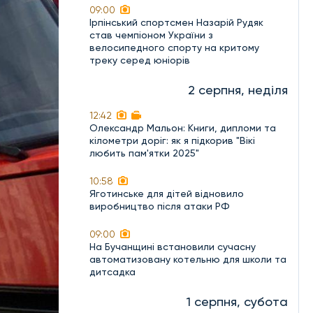
09:00
Ірпінський спортсмен Назарій Рудяк
став чемпіоном України з
велосипедного спорту на критому
треку серед юніорів
2 серпня, неділя
12:42
Олександр Мальон: Книги, дипломи та
кілометри доріг: як я підкорив "Вікі
любить пам'ятки 2025"
10:58
Яготинське для дітей відновило
виробництво після атаки РФ
09:00
На Бучанщині встановили сучасну
автоматизовану котельню для школи та
дитсадка
1 серпня, субота