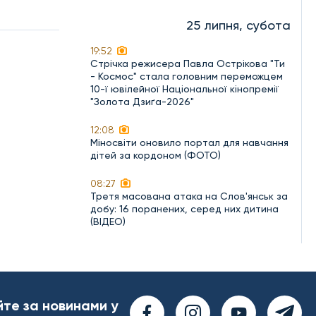
25 липня, субота
19:52
Стрічка режисера Павла Острікова "Ти
- Космос" стала головним переможцем
10-ї ювілейної Національної кінопремії
"Золота Дзиґа-2026"
12:08
Міносвіти оновило портал для навчання
дітей за кордоном (ФОТО)
08:27
Третя масована атака на Слов'янськ за
добу: 16 поранених, серед них дитина
(ВІДЕО)
йте за новинами у