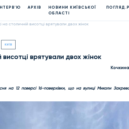
ІНТЕРВ'Ю
АРХІВ
НОВИНИ КИЇВСЬКОЇ
ПОГЛЯД.
ОБЛАСТІ
і на столичній висотці врятували двох жінок
КИЇВ
й висотці врятували двох жінок
Кочкин
ня на 12 поверсі 16-поверхівки, що на вулиці Миколи Закревс