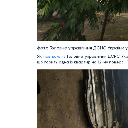
фото Головне управління ДСНС України у 
Як
повідомляє
Головне управління ДСНС Украї
що горить одна із квартир на 12-му поверсі.