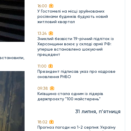
16:00
У Гостомелі на місці зруйнованих
росіянами будинків будують новий
житловий квартал
13:24
Зниклий безвісти 19-річний підліток із
Херсонщини воює у складі армії РФ:
уперше встановлено шокуючий
прецедент
 встановили,
11:00
Президент підписав указ про кадрове
оновлення РНБО
09:38
Київщина стала одним із лідерів
держпроєкту "100 майстерень"
31 липня, п’ятниця
18:02
Прогноз погоди на 1-2 серпня: Україну