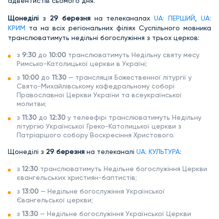
адвентистів сьомого дня.
Щонеділі
з
29 березня
на телеканалах
UA: ПЕРШИЙ
,
UA:
КРИМ
та на всіх регіональних філіях Суспільного мовника
транслюватимуть недільні богослужіння з трьох церков:
з
9:30
до
10:00
транслюватимуть Недільну святу месу
Римсько-Католицької церкви в Україні;
з
10:00
до
11:30
— трансляція Божественної літургії у
Свято-Михайлівському кафедральному соборі
Православної Церкви України та всеукраїнської
молитви;
з
11:30
до
12:30
у телеефірі транслюватимуть Недільну
літургію Української Греко-Католицької церкви з
Патріаршого собору Воскресіння Христового.
Щонеділі з
29 березня
на телеканалі
UA: КУЛЬТУРА
:
з
12:30
транслюватимуть Недільне богослужіння Церкви
євангельських християн-баптистів;
з
13:00
— Недільне богослужіння Української
Євангельської церкви;
з
13:30
— Недільне богослужіння Української Церкви