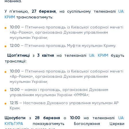
мовника.
У п’ятницю,
27 березня
, на суспільному телеканалі
UA:
КРИМ
транслюватимуть:
10:00
— П'ятнична проповідь із Київської соборної мечеті
«Ар-Рахма», організована Духовним управлінням
мусульман України;
12:00
— П’ятнична проповідь Муфтія мусульман Криму.
Щоп’ятниці
з
3 квітня
на телеканалі
UA: КРИМ
будуть
трансляції:
10:00
— П'ятнична проповідь із Київської соборної мечеті
«Ар-Рахма», організована Духовним управлінням
мусульман України;
12:00
— намаз і проповідь, організовані Духовним
управлінням мусульман України «УММА»;
12:15
— Настанова Духовного управління мусульман АР
Крим.
Щосуботи
з
28 березня
о
10:00
на телеканалі
UA:
КУЛЬТУРА
показуватимуть Богослужіння Церкви