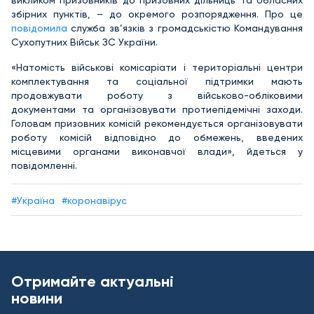
викликом призовників до призовних дільниць та обласних
збірних пунктів, – до окремого розпорядження. Про це
повідомила
служба зв’язків з громадськістю Командування
Сухопутних Військ ЗС України.
«Натомість військові комісаріати і територіальні центри
комплектування та соціальної підтримки мають
продовжувати роботу з військово-обліковими
документами та організовувати протиепідемічні заходи.
Головам призовних комісій рекомендується організовувати
роботу комісій відповідно до обмежень, введених
місцевими органами виконавчої влади», йдеться у
повідомленні.
#Україна
#коронавірус
Отримайте актуальні
новини