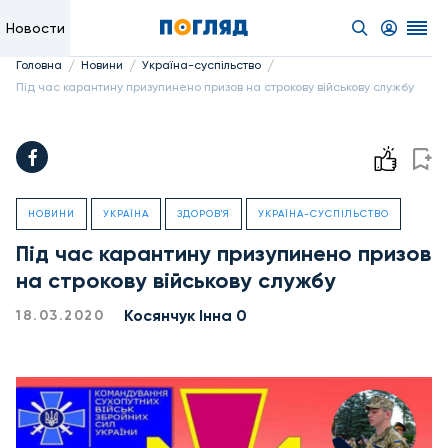
Новости
/
/
/
Головна
Новини
Україна-суспільство
Під час карантину призупинено призов на строкову військову службу
НОВИНИ
УКРАЇНА
ЗДОРОВ'Я
УКРАЇНА-СУСПІЛЬСТВО
Під час карантину призупинено призов
на строкову військову службу
Косянчук Інна 0
18.03.2020