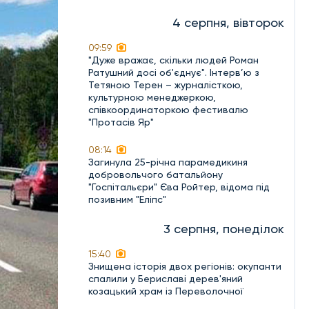
4 серпня, вівторок
09:59
"Дуже вражає, скільки людей Роман
Ратушний досі об'єднує". Інтерв’ю з
Тетяною Терен – журналісткою,
культурною менеджеркою,
співкоординаторкою фестивалю
"Протасів Яр"
08:14
Загинула 25-річна парамедикиня
добровольчого батальйону
"Госпітальєри" Єва Ройтер, відома під
позивним "Еліпс"
3 серпня, понеділок
15:40
Знищена історія двох регіонів: окупанти
спалили у Бериславі дерев'яний
козацький храм із Переволочної