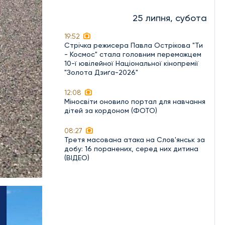
25 липня, субота
19:52
Стрічка режисера Павла Острікова "Ти
- Космос" стала головним переможцем
10-ї ювілейної Національної кінопремії
"Золота Дзиґа-2026"
12:08
Міносвіти оновило портал для навчання
дітей за кордоном (ФОТО)
08:27
Третя масована атака на Слов'янськ за
добу: 16 поранених, серед них дитина
(ВІДЕО)