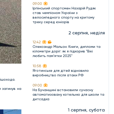
09:00
Ірпінський спортсмен Назарій Рудяк
став чемпіоном України з
велосипедного спорту на критому
треку серед юніорів
2 серпня, неділя
12:42
Олександр Мальон: Книги, дипломи та
кілометри доріг: як я підкорив "Вікі
любить пам'ятки 2025"
10:58
Яготинське для дітей відновило
виробництво після атаки РФ
пішохода.
09:00
 загинув на
На Бучанщині встановили сучасну
автоматизовану котельню для школи та
дитсадка
1 серпня, субота