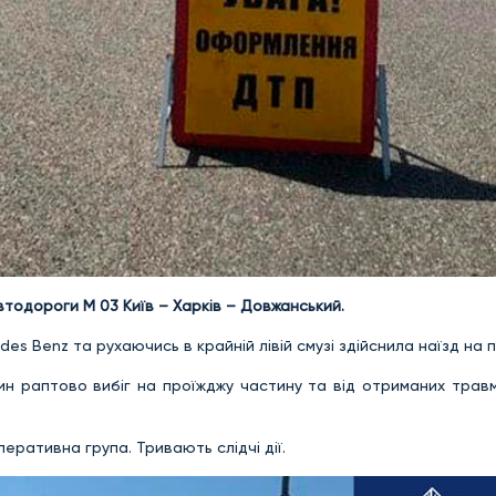
автодороги М 03 Київ – Харків – Довжанський.
es Benz та рухаючись в крайній лівій смузі здійснила наїзд на 
ин раптово вибіг на проїжджу частину та від отриманих травм
перативна група. Тривають слідчі дії.