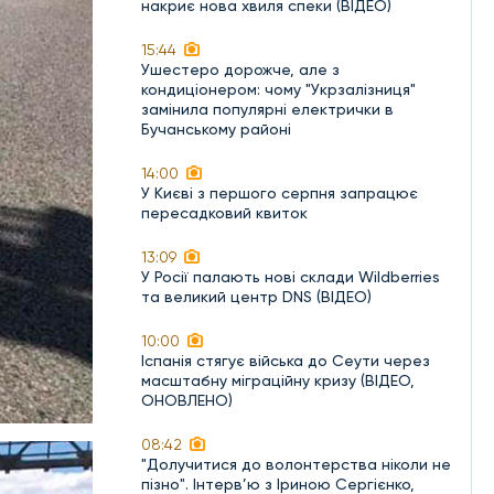
накриє нова хвиля спеки (ВІДЕО)
15:44
Ушестеро дорожче, але з
кондиціонером: чому "Укрзалізниця"
замінила популярні електрички в
Бучанському районі
14:00
У Києві з першого серпня запрацює
пересадковий квиток
13:09
У Росії палають нові склади Wildberries
та великий центр DNS (ВІДЕО)
10:00
Іспанія стягує війська до Сеути через
масштабну міграційну кризу (ВІДЕО,
ОНОВЛЕНО)
08:42
"Долучитися до волонтерства ніколи не
пізно". Інтерв’ю з Іриною Сергієнко,