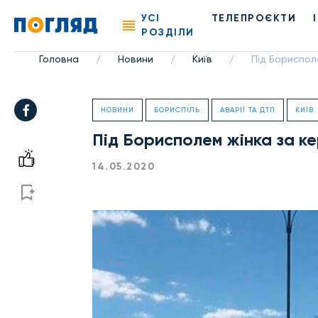
УСІ
ТЕЛЕПРОЄКТИ
РОЗДІЛИ
Головна
Новини
Київ
Під Бориспол
/
/
/
НОВИНИ
БОРИСПІЛЬ
АВАРІЇ ТА ДТП
КИЇВ
Під Борисполем жінка за к
14.05.2020