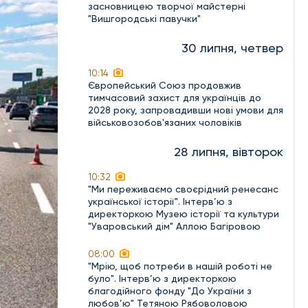
засновницею творчої майстерні
"Вишгородські павучки"
30 липня, четвер
10:14
Європейський Союз продовжив
тимчасовий захист для українців до
2028 року, запровадивши нові умови для
військовозобов'язаних чоловіків
28 липня, вівторок
10:32
"Ми переживаємо своєрідний ренесанс
української історії". Інтерв’ю з
директоркою Музею історії та культури
"Уваровський дім" Аллою Багіровою
08:00
"Мрію, щоб потреби в нашій роботі не
було". Інтерв’ю з директоркою
благодійного фонду "До України з
любов’ю" Тетяною Рябоволовою