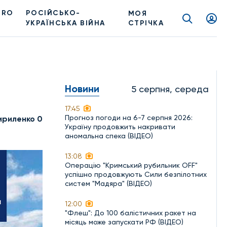
PRO
РОСІЙСЬКО-
МОЯ
УКРАЇНСЬКА ВІЙНА
СТРІЧКА
Новини
5 серпня, середа
17:45
Прогноз погоди на 6-7 серпня 2026:
ириленко 0
Україну продовжить накривати
аномальна спека (ВІДЕО)
13:08
Операцію "Кримський рубильник OFF"
успішно продовжують Сили безпілотних
систем "Мадяра" (ВІДЕО)
12:00
"Флеш": До 100 балістичних ракет на
місяць може запускати РФ (ВІДЕО)