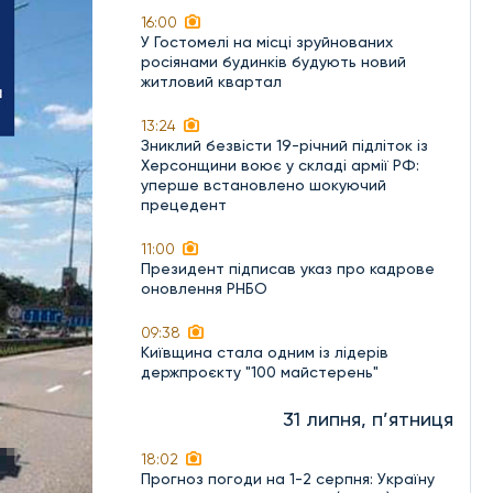
16:00
У Гостомелі на місці зруйнованих
росіянами будинків будують новий
житловий квартал
13:24
Зниклий безвісти 19-річний підліток із
Херсонщини воює у складі армії РФ:
уперше встановлено шокуючий
прецедент
11:00
Президент підписав указ про кадрове
оновлення РНБО
09:38
Київщина стала одним із лідерів
держпроєкту "100 майстерень"
31 липня, п’ятниця
18:02
Прогноз погоди на 1-2 серпня: Україну